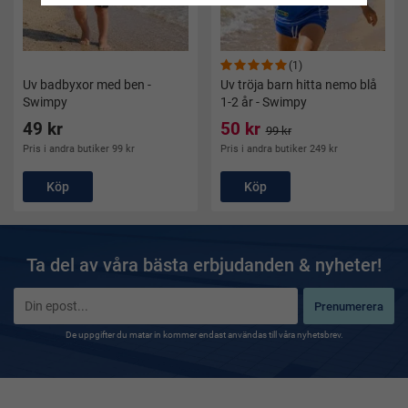
(1)
Uv badbyxor med ben -
Uv tröja barn hitta nemo blå
Swimpy
1-2 år - Swimpy
49 kr
50 kr
99 kr
Pris i andra butiker 99 kr
Pris i andra butiker 249 kr
Köp
Köp
Ta del av våra bästa erbjudanden & nyheter!
Prenumerera
De uppgifter du matar in kommer endast användas till våra nyhetsbrev.