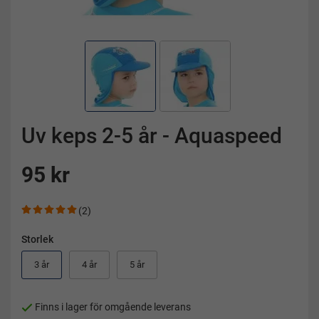
Uv keps 2-5 år - Aquaspeed
95 kr
(2)
Storlek
3 år
4 år
5 år
Finns i lager för omgående leverans