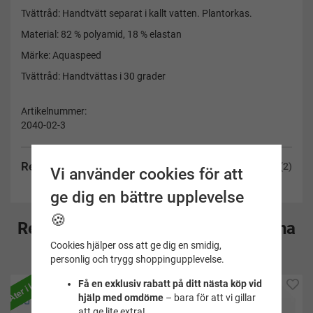
Tvättråd: Handtvätt separat i kallt vatten. Plantorkas.
Material: 82 % polyamid, 18 % elastan
Märke: Aquaspeed
Tvättråd: Handtvättas i 30 grader
Artikelnummer:
2040-02-3
Recensioner
(2)
Vi använder cookies för att
ge dig en bättre upplevelse
🍪
Rekommenderade tillbehör till denna
Cookies hjälper oss att ge dig en smidig,
produkt
personlig och trygg shoppingupplevelse.
Åter i lager
Få en exklusiv rabatt på ditt nästa köp vid
hjälp med omdöme
– bara för att vi gillar
att ge lite extra!