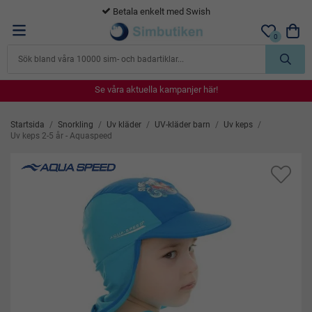
365 dagars öppet köp
0
Se våra aktuella kampanjer här!
Se våra aktuella kampanjer här!
Se våra aktuella kampanjer här!
Se våra aktuella kampanjer här!
Se våra aktuella kampanjer här!
Startsida
/
Snorkling
/
Uv kläder
/
UV-kläder barn
/
Uv keps
/
Uv keps 2-5 år - Aquaspeed