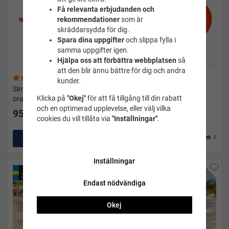
Få relevanta erbjudanden och
rekommendationer
som är
skräddarsydda för dig.
Spara dina uppgifter
och slippa fylla i
samma uppgifter igen.
Hjälpa oss att förbättra webbplatsen
så
att den blir ännu bättre för dig och andra
(5)
(17)
kunder.
Simglasögon barn Guppy
Armpuffar Aquaring -
Klicka på
"Okej"
för att få tillgång till din rabatt
orange/gul 3-8 år - Malmsten
Aquarapid - Orange
och en optimerad upplevelse, eller välj vilka
95 kr
132 kr
165 kr
cookies du vill tillåta via
"Inställningar"
.
Köp
6
Köp
5
Inställningar
Endast nödvändiga
Okej