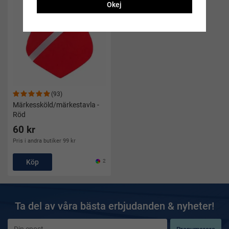
Okej
(93)
Märkessköld/märkestavla -
Röd
60 kr
Pris i andra butiker 99 kr
Köp
2
Ta del av våra bästa erbjudanden & nyheter!