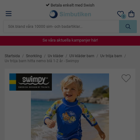
365 dagars öppet köp
0
Se våra aktuella kampanjer här!
Se våra aktuella kampanjer här!
Se våra aktuella kampanjer här!
Se våra aktuella kampanjer här!
Se våra aktuella kampanjer här!
Startsida
/
Snorkling
/
Uv kläder
/
UV-kläder barn
/
Uv tröja barn
/
Uv tröja barn hitta nemo blå 1-2 år - Swimpy