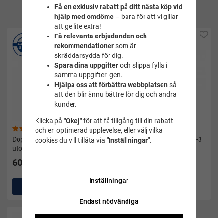
Få en exklusiv rabatt på ditt nästa köp vid
produkt
hjälp med omdöme
– bara för att vi gillar
att ge lite extra!
Få relevanta erbjudanden och
rekommendationer
som är
skräddarsydda för dig.
Spara dina uppgifter
och slippa fylla i
samma uppgifter igen.
Hjälpa oss att förbättra webbplatsen
så
att den blir ännu bättre för dig och andra
kunder.
Klicka på
"Okej"
för att få tillgång till din rabatt
(56)
(5)
och en optimerad upplevelse, eller välj vilka
Doppingen blå -
Simväst barn Babblarna 2-3
cookies du vill tillåta via
"Inställningar"
.
utomhusmärke
år grön - Swimpy
60 kr
399 kr
Inställningar
Köp
Köp
Endast nödvändiga