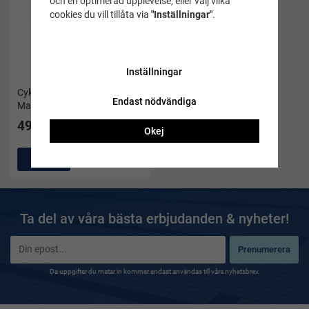
och en optimerad upplevelse, eller välj vilka
cookies du vill tillåta via
"Inställningar"
.
Inställningar
Cyklop Wahoo blå från
Endast nödvändiga
Mares
499 kr
Okej
Köp
2
Ta del av våra bästa erbjudanden & nyheter!
Prenumerera
De uppgifter du matar in kommer endast användas till våra nyhetsbrev.