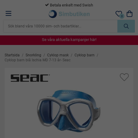
Betala enkelt med Swish
0
Se våra aktuella kampanjer här!
Se våra aktuella kampanjer här!
Se våra aktuella kampanjer här!
Se våra aktuella kampanjer här!
Se våra aktuella kampanjer här!
Startsida
/
Snorkling
/
Cyklop mask
/
Cyklop barn
/
Cyklop barn blå Ischia MD 7-13 år- Seac