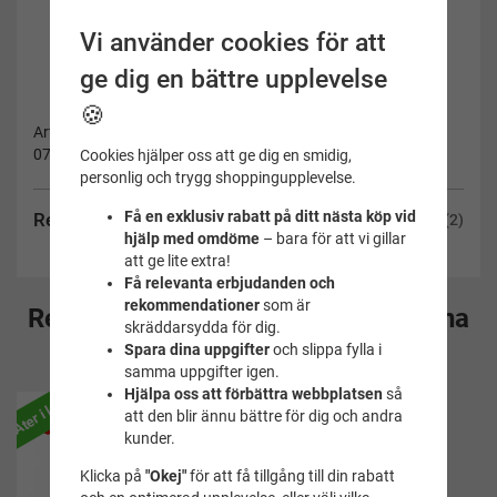
Vi använder cookies för att
ge dig en bättre upplevelse
🍪
Artikelnummer:
0750044205080A
Cookies hjälper oss att ge dig en smidig,
personlig och trygg shoppingupplevelse.
Få en exklusiv rabatt på ditt nästa köp vid
Recensioner
(2)
hjälp med omdöme
– bara för att vi gillar
att ge lite extra!
Få relevanta erbjudanden och
rekommendationer
som är
Rekommenderade tillbehör till denna
skräddarsydda för dig.
Spara dina uppgifter
och slippa fylla i
produkt
samma uppgifter igen.
Hjälpa oss att förbättra webbplatsen
så
Åter i lager
att den blir ännu bättre för dig och andra
kunder.
Klicka på
"Okej"
för att få tillgång till din rabatt