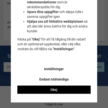
rekommendationer
som är
eventuell resa.
skräddarsydda för dig.
Spara dina uppgifter
och slippa fylla i
samma uppgifter igen.
Hjälpa oss att förbättra webbplatsen
så
Artikelnummer:
att den blir ännu bättre för dig och andra
411238-hmrblcl
kunder.
Klicka på
"Okej"
för att få tillgång till din rabatt
och en optimerad upplevelse, eller välj vilka
cookies du vill tillåta via
"Inställningar"
.
Ta del av våra bästa erbjudanden & nyheter!
Prenumerera
Inställningar
De uppgifter du matar in kommer endast användas till våra nyhetsbrev.
Endast nödvändiga
Okej
Kontakta oss
Frågor & svar