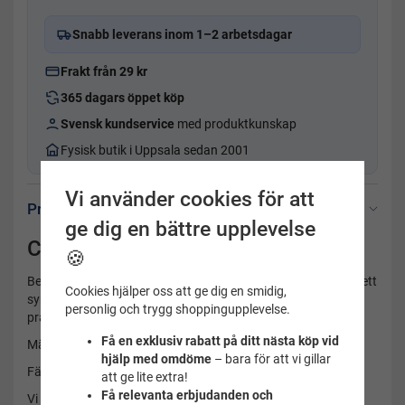
Snabb leverans inom 1–2 arbetsdagar
Frakt från 29 kr
365 dagars öppet köp
Svensk kundservice
med produktkunskap
Fysisk butik i Uppsala sedan 2001
Vi använder cookies för att
Produktbeskrivning
ge dig en bättre upplevelse
Cyklop Wahoo blå från mares
🍪
Bekvämt cyklop med mjuk silikonkjol och justerbart band. Brett
Cookies hjälper oss att ge dig en smidig,
synfält. Passar medelstort till stort ansikte. Levereras i en
personlig och trygg shoppingupplevelse.
praktisk förvaringsbox.
Få en exklusiv rabatt på ditt nästa köp vid
Märke: MARES
hjälp med omdöme
– bara för att vi gillar
Färg: Blå
att ge lite extra!
Få relevanta erbjudanden och
Vi rekommenderar att du provar produkten i vatten innan en