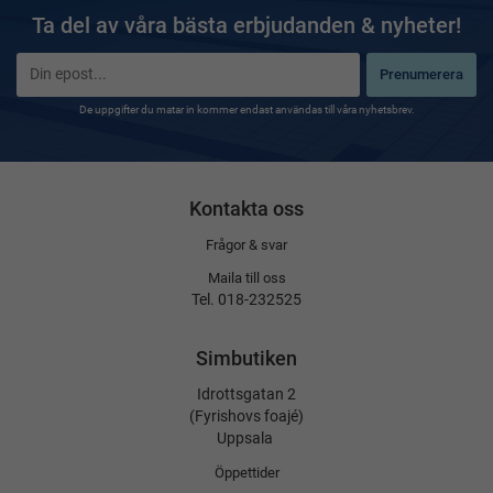
Ta del av våra bästa erbjudanden & nyheter!
Prenumerera
De uppgifter du matar in kommer endast användas till våra nyhetsbrev.
Kontakta oss
Frågor & svar
Maila till oss
Tel. 018-232525
Simbutiken
Idrottsgatan 2
(Fyrishovs foajé)
Uppsala
Öppettider