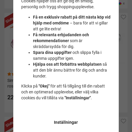
Cookies hjälper oss att ge dig en smidig,
4
personlig och trygg shoppingupplevelse.
Slutsåld
Slutsåld
Få en exklusiv rabatt på ditt nästa köp vid
hjälp med omdöme
– bara för att vi gillar
att ge lite extra!
Få relevanta erbjudanden och
rekommendationer
som är
skräddarsydda för dig.
Spara dina uppgifter
och slippa fylla i
samma uppgifter igen.
Hjälpa oss att förbättra webbplatsen
så
att den blir ännu bättre för dig och andra
(7)
(3)
kunder.
Simglasögon barn Infant
Simglasögon barn Futura
rosa/klar 2-6 år - Speedo
Classic blå/blå 6-14 år -
Klicka på
"Okej"
för att få tillgång till din rabatt
Speedo
och en optimerad upplevelse, eller välj vilka
225 kr
cookies du vill tillåta via
"Inställningar"
.
149 kr
2
Slutsåld
Slutsåld
Inställningar