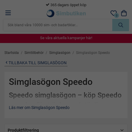
365 dagars öppet köp
0
Se våra aktuella kampanjer här!
Se våra aktuella kampanjer här!
Se våra aktuella kampanjer här!
Se våra aktuella kampanjer här!
Se våra aktuella kampanjer här!
Startsida
/
Simtillbehör
/
Simglasögon
/
Simglasögon Speedo
TILLBAKA TILL SIMGLASÖGON
Simglasögon Speedo
Speedo simglasögon – köp Speedo
goggles för träning och tävling
Läs mer om Simglasögon Speedo
Speedo simglasögon
är ett självklart val för simmare som
söker hög kvalitet, perfekt passform och optimal sikt i vattnet.
Speedo är ett av världens ledande varumärken inom simning
Produktfiltrering