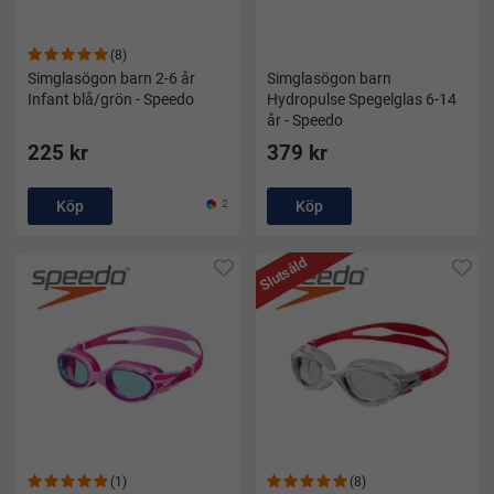
(8)
Simglasögon barn 2-6 år
Simglasögon barn
Infant blå/grön - Speedo
Hydropulse Spegelglas 6-14
år - Speedo
225 kr
379 kr
Köp
2
Köp
Slutsåld
(1)
(8)