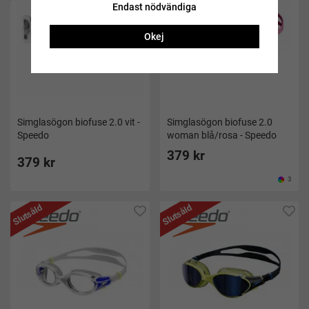
Endast nödvändiga
Okej
Simglasögon biofuse 2.0 vit -
Simglasögon biofuse 2.0
Speedo
woman blå/rosa - Speedo
379 kr
379 kr
3
Slutsåld
Slutsåld