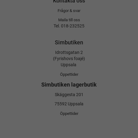
Kontakta oss
Frågor & svar
Maila till oss
Tel. 018-232525
Simbutiken
Idrottsgatan 2
(Fyrishovs foajé)
Uppsala
Öppettider
Simbutiken lagerbutik
Skäggesta 201
75592 Uppsala
Öppettider