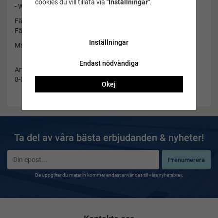
cookies du vill tillåta via
"Inställningar"
.
- Wide vision 180 grader
Färg båge: Vit/röd
Färg lins: Klar
Inställningar
Märke: Speedo
Endast nödvändiga
Artikelnummer:
8-00348916218
Okej
Ta del av våra bästa erbjudanden & nyheter!
Prenumerera
De uppgifter du matar in kommer endast användas till våra nyhetsbrev.