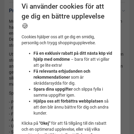
Vi använder cookies för att
Produktbeskrivning
ge dig en bättre upplevelse
Modellen biofuse 2.0 har en extra mjuk kant runt ögonen som
🍪
har en perforering av tjock/tunt silikon list. Denna modell har
en speciell silikonkant runt ögonen som motverkar märken.
Cookies hjälper oss att ge dig en smidig,
Den mjuka formbara ramen ger en generös
personlig och trygg shoppingupplevelse.
storleksanpassning.
Få en exklusiv rabatt på ditt nästa köp vid
Utvecklade biofuse 2 simglasögon designade för komfort. Den
hjälp med omdöme
– bara för att vi gillar
stora koppen ger distans mot ögat och känns bekväm att
att ge lite extra!
använda. Böjd lins, ger stort synfält. Den mjuka flexibla ramen
Få relevanta erbjudanden och
ger god följsamhet i modellen. Väldigt lätt justering av
rekommendationer
som är
silikonbandet, både att spänna och att spänna upp. Passar
skräddarsydda för dig.
många ansikten.
Spara dina uppgifter
och slippa fylla i
Specifikationer
samma uppgifter igen.
Hjälpa oss att förbättra webbplatsen
så
- Perforerad silikonkant runt ögonen
att den blir ännu bättre för dig och andra
- Formar sig efter ansiktet
kunder.
- Flexibel ram
- Anti-fog ultra 400
Klicka på
"Okej"
för att få tillgång till din rabatt
- Uv-behandling
och en optimerad upplevelse, eller välj vilka
- Snabbjustering av bandet