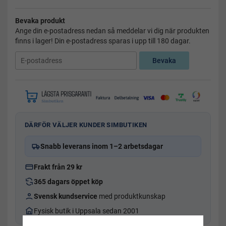
Bevaka produkt
Ange din e-postadress nedan så meddelar vi dig när produkten
finns i lager! Din e-postadress sparas i upp till 180 dagar.
Bevaka
DÄRFÖR VÄLJER KUNDER SIMBUTIKEN
Snabb leverans inom 1–2 arbetsdagar
Frakt från 29 kr
365 dagars öppet köp
Svensk kundservice
med produktkunskap
Fysisk butik i Uppsala sedan 2001