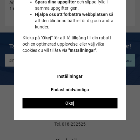
Spara dina uppgifter
och slippa fylla i
Artikelnummer:
samma uppgifter igen.
1.05.007
Hjälpa oss att förbättra webbplatsen
så
att den blir ännu bättre för dig och andra
kunder.
Klicka på
"Okej"
för att få tillgång till din rabatt
och en optimerad upplevelse, eller välj vilka
Ta del av våra bästa erbjudanden & nyheter!
cookies du vill tillåta via
"Inställningar"
.
Prenumerera
De uppgifter du matar in kommer endast användas till våra nyhetsbrev.
Inställningar
Endast nödvändiga
Kontakta oss
Okej
Frågor & svar
Maila till oss
Tel. 018-232525