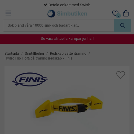
365 dagars öppet köp
0
Se våra aktuella kampanjer här!
Se våra aktuella kampanjer här!
Se våra aktuella kampanjer här!
Se våra aktuella kampanjer här!
Se våra aktuella kampanjer här!
Startsida
/
Simtillbehör
/
Redskap vattenträning
/
Hydro Hip Höft/bålträningsredskap - Finis