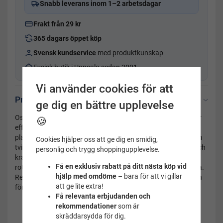
Snabb leverans inom 1–2 arbetsdagar
Frakt från 29 kr
365 dagars öppet köp
Svensk kundservice
med produktkunskap
Fysisk butik i Uppsala sedan 2001
Vi använder cookies för att
Produktbeskrivning
ge dig en bättre upplevelse
Oslagbart träningsredskap från Finis. HYDRO HIP Förbättrar
🍪
effektivt basstyrkan och effektiviteten i armtagen. Fenor
placerade på båda sidor om höften skapar ett motstånd som
Cookies hjälper oss att ge dig en smidig,
tvingar simmaren att rotera höfterna då armtagets styrka och
personlig och trygg shoppingupplevelse.
kraft är som störst. Bra respons på felaktig teknik, Då
Få en exklusiv rabatt på ditt nästa köp vid
rotationen inte är tillräcklig kommer armarna att slå i fenorna.
hjälp med omdöme
– bara för att vi gillar
Resultatet blir stark bålmuskulatur, ökad kraft i armtaget och
att ge lite extra!
förbättrad rotation.
Få relevanta erbjudanden och
rekommendationer
som är
skräddarsydda för dig.