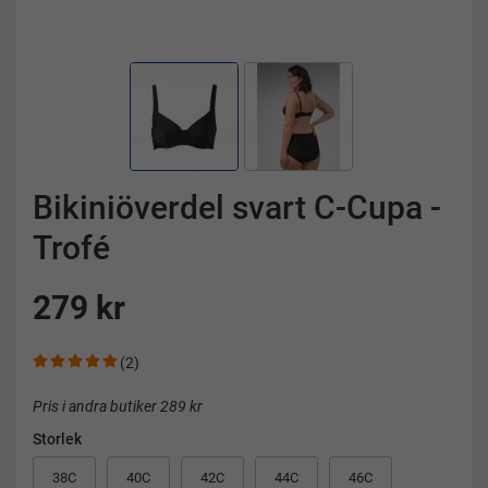
Bikiniöverdel svart C-Cupa -
Trofé
279 kr
(2)
Pris i andra butiker 289 kr
Storlek
38C
40C
42C
44C
46C