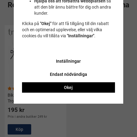
Hjälpa oss att förbättra webbplatsen
så
Rekommenderade tillbehör till denna
att den blir ännu bättre för dig och andra
kunder.
produkt
Klicka på
"Okej"
för att få tillgång till din rabatt
och en optimerad upplevelse, eller välj vilka
cookies du vill tillåta via
"Inställningar"
.
Inställningar
Endast nödvändiga
Okej
(9)
Bikiniunderdel med knyt -
Trofé
195 kr
Pris i andra butiker 249 kr
Köp