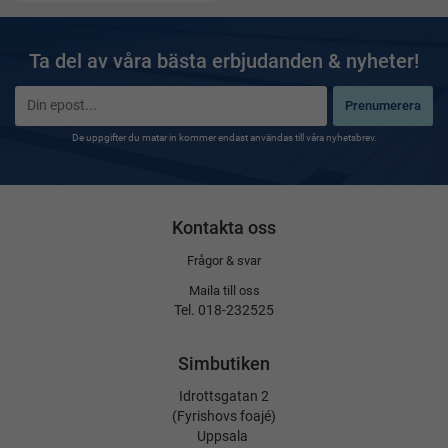
Ta del av våra bästa erbjudanden & nyheter!
Prenumerera
De uppgifter du matar in kommer endast användas till våra nyhetsbrev.
Kontakta oss
Frågor & svar
Maila till oss
Tel. 018-232525
Simbutiken
Idrottsgatan 2
(Fyrishovs foajé)
Uppsala