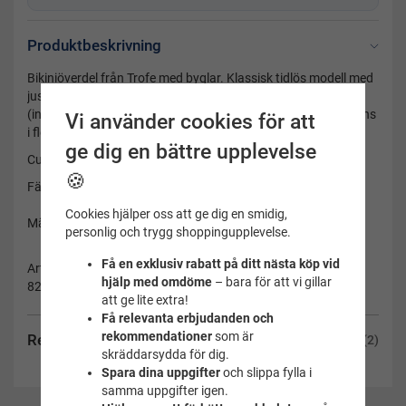
Produktbeskrivning
Bikiniöverdel från Trofe med byglar. Klassisk tidlös modell med
justerbara axelband. Modellen har ett foder över hela kupan
(ingen vaddering) Bredden mellan kuporna är c,a 6,5 cm. Finns
Vi använder cookies för att
i flera olika kupstorlekar.
ge dig en bättre upplevelse
Cupa: B
🍪
Färg: Svart
Cookies hjälper oss att ge dig en smidig,
Märke: Trofé
personlig och trygg shoppingupplevelse.
Få en exklusiv rabatt på ditt nästa köp vid
Artikelnummer:
hjälp med omdöme
– bara för att vi gillar
82202C-48
att ge lite extra!
Få relevanta erbjudanden och
rekommendationer
som är
Recensioner
(2)
skräddarsydda för dig.
Spara dina uppgifter
och slippa fylla i
samma uppgifter igen.