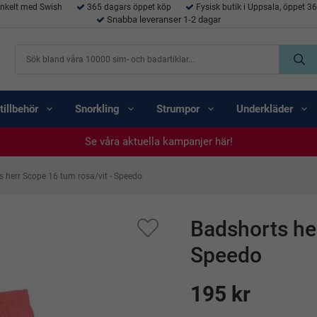
enkelt med Swish
365 dagars öppet köp
Fysisk butik i Uppsala, öppet 3
Snabba leveranser 1-2 dagar
tillbehör
Snorkling
Strumpor
Underkläder
Se våra aktuella kampanjer här!
Se våra aktuella kampanjer här!
Se våra aktuella kampanjer här!
Se våra aktuella kampanjer här!
Se våra aktuella kampanjer här!
s herr Scope 16 tum rosa/vit - Speedo
Badshorts her
Speedo
195 kr