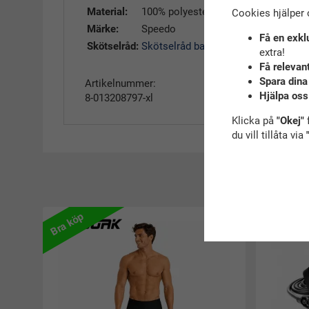
Material:
100% polyester
Cookies hjälper 
Märke:
Speedo
Få en exkl
Skötselråd:
Skötselråd badshorts
extra!
Få relevan
Spara dina
Artikelnummer:
Hjälpa oss
8-013208797-xl
Klicka på
"Okej"
f
du vill tillåta via
R
Bra köp