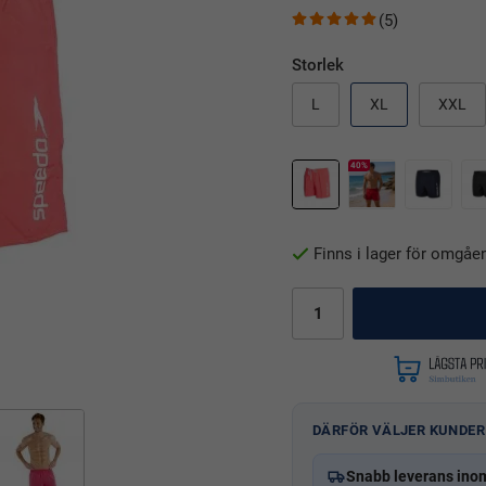
(5)
Storlek
L
XL
XXL
40%
Finns i lager för omgåe
DÄRFÖR VÄLJER KUNDER
Snabb leverans ino