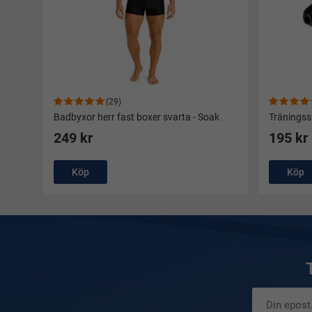
(29)
Badbyxor herr fast boxer svarta - Soak
Träningss
249 kr
195 kr
Köp
Köp