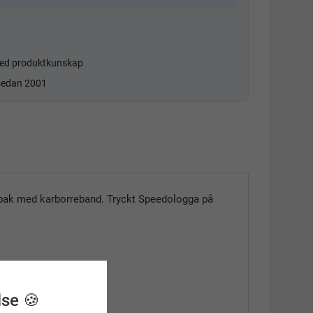
d produktkunskap
 sedan 2001
i bak med karborreband. Tryckt Speedologga på
lse 🍪