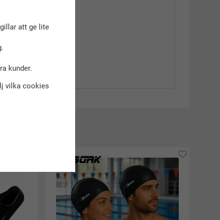
gillar att ge lite
.
dra kunder.
älj vilka cookies
kt