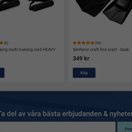
(6)
(90)
lang multi training cord HEAVY
Simfenor craft fins svart - Soak
349 kr
Köp
Ta del av våra bästa erbjudanden & nyheter
Pre