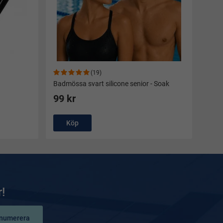
(19)
Badmössa svart silicone senior - Soak
99 kr
Köp
!
numerera