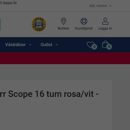
65 dagar/år
Butiken
Kundtjänst
Logga in
Våtdräkter
Outlet
0
0
r Scope 16 tum rosa/vit -