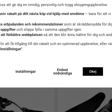
oss att ge dig en smidig, personlig och trygg shoppingupplevelse.
usiv rabatt på ditt nästa köp vid hjälp med omdöme
– bara för att vi 
ta erbjudanden och rekommendationer
som är skräddarsydda för dig
 uppgifter
och slippa fylla i samma uppgifter igen.
 att förbättra webbplatsen
så att den blir ännu bättre för dig och an
ör att få tillgång till din rabatt och en optimerad upplevelse, eller v
"Inställningar"
.
ekommenderade tillbehör till denna produ
Endast
Inställningar
Okej
nödvändiga