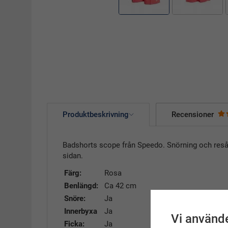
Produktbeskrivning
Recensioner
Badshorts scope från Speedo. Snörning och reså 
sidan.
Färg:
Rosa
Benlängd:
Ca 42 cm
Snöre:
Ja
Innerbyxa
Ja
Vi använde
Ficka:
Ja