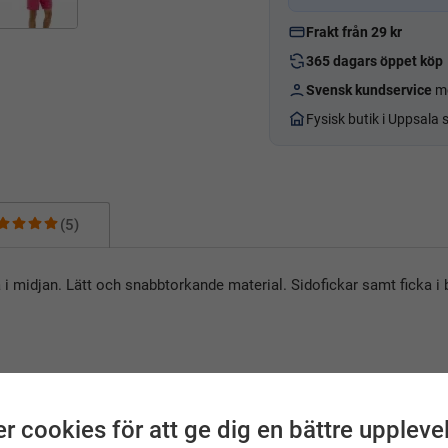
Frakt från 29 kr
365 dagars öppet köp
Svensk kundservice
me
Fysisk butik i Uppsala
(5)
i midjan. Lätt och snabbtorkande material. Sidofickar samt ficka 
r cookies för att ge dig en bättre uppleve