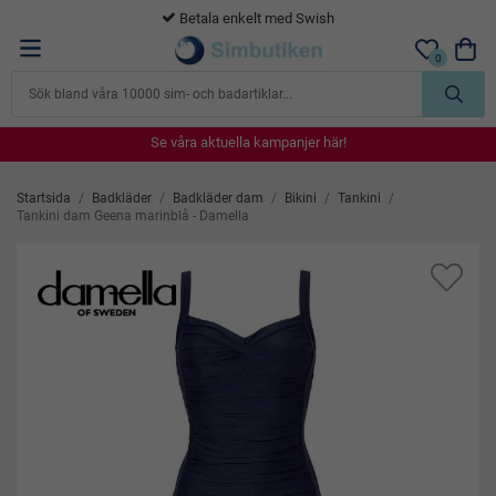
365 dagars öppet köp
0
Se våra aktuella kampanjer här!
Se våra aktuella kampanjer här!
Se våra aktuella kampanjer här!
Se våra aktuella kampanjer här!
Se våra aktuella kampanjer här!
Startsida
/
Badkläder
/
Badkläder dam
/
Bikini
/
Tankini
/
Tankini dam Geena marinblå - Damella