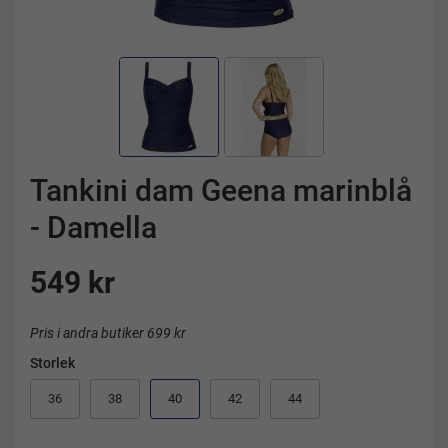
Tankini dam Geena marinblå
- Damella
549 kr
Pris i andra butiker 699 kr
Storlek
36
38
40
42
44