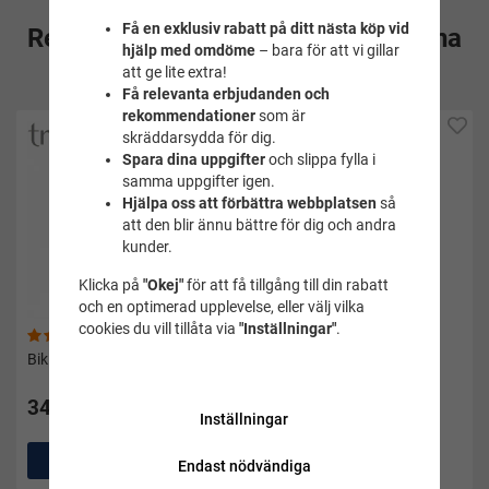
Få en exklusiv rabatt på ditt nästa köp vid
Rekommenderade tillbehör till denna
hjälp med omdöme
– bara för att vi gillar
produkt
att ge lite extra!
Få relevanta erbjudanden och
rekommendationer
som är
skräddarsydda för dig.
Spara dina uppgifter
och slippa fylla i
samma uppgifter igen.
Hjälpa oss att förbättra webbplatsen
så
att den blir ännu bättre för dig och andra
kunder.
Klicka på
"Okej"
för att få tillgång till din rabatt
och en optimerad upplevelse, eller välj vilka
cookies du vill tillåta via
"Inställningar"
.
(13)
(16)
Bikiniöverdel svart - Trofe
Badkjol svart - Trofé
349 kr
349 kr
Pris i andra butiker 379 kr
Inställningar
Köp
Köp
Endast nödvändiga