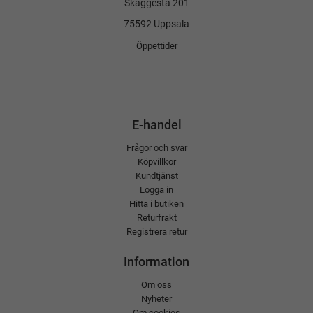
Skäggesta 201
75592 Uppsala
Öppettider
E-handel
Frågor och svar
Köpvillkor
Kundtjänst
Logga in
Hitta i butiken
Returfrakt
Registrera retur
Information
Om oss
Nyheter
Om cookies