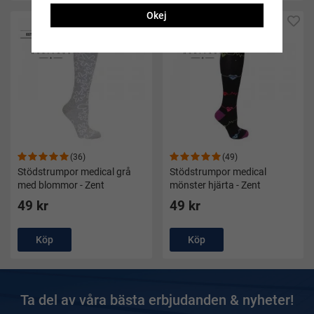
Okej
(36)
(49)
Stödstrumpor medical grå
Stödstrumpor medical
med blommor - Zent
mönster hjärta - Zent
49 kr
49 kr
Köp
Köp
Ta del av våra bästa erbjudanden & nyheter!