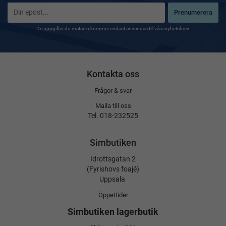
Prenumerera
De uppgifter du matar in kommer endast användas till våra nyhetsbrev.
Kontakta oss
Frågor & svar
Maila till oss
Tel. 018-232525
Simbutiken
Idrottsgatan 2
(Fyrishovs foajé)
Uppsala
Öppettider
Simbutiken lagerbutik