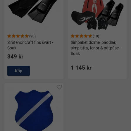
(90)
(10)
Simfenor craft fins svart -
Simpaket dolme, paddlar,
Soak
simplatta, fenor & nätpåse -
Soak
349 kr
1 145 kr
Köp