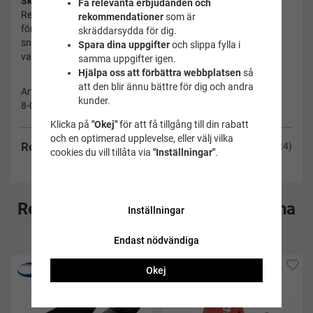
Skötselråd:
Få relevanta erbjudanden och
Rengör badbyxorna efter badet och skölj ur klor för att
rekommendationer
som är
förlänga livslängden. Undvik hög värme vid torkning –
skräddarsydda för dig.
snabbtorkande materialets egenskaper bevaras bäst vid lite
Spara dina uppgifter
och slippa fylla i
varsammare behandling
samma uppgifter igen.
Hjälpa oss att förbättra webbplatsen
så
att den blir ännu bättre för dig och andra
Artikelnummer:
kunder.
8-068066357-104
Klicka på
"Okej"
för att få tillgång till din rabatt
och en optimerad upplevelse, eller välj vilka
Recensioner
(24)
cookies du vill tillåta via
"Inställningar"
.
Rekommenderade tillbehör till denna
Inställningar
produkt
Endast nödvändiga
Okej