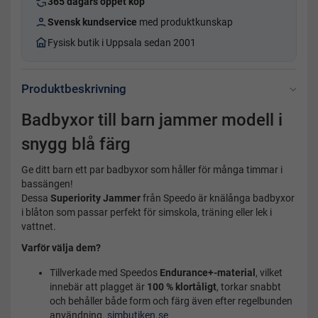
365 dagars öppet köp
Svensk kundservice
med produktkunskap
Fysisk butik i Uppsala sedan 2001
Produktbeskrivning
Badbyxor till barn jammer modell i
snygg blå färg
Ge ditt barn ett par badbyxor som håller för många timmar i
bassängen!
Dessa
Superiority Jammer
från Speedo är knälånga badbyxor
i blåton som passar perfekt för simskola, träning eller lek i
vattnet.
Varför välja dem?
Tillverkade med Speedos
Endurance+-material
, vilket
innebär att plagget är
100 % klortåligt
, torkar snabbt
och behåller både form och färg även efter regelbunden
användning.
simbutiken.se