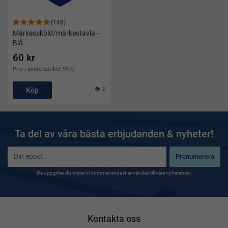
(148)
Märkessköld/märkestavla -
Blå
60 kr
Pris i andra butiker 99 kr
Köp
2
Ta del av våra bästa erbjudanden & nyheter!
Prenumerera
De uppgifter du matar in kommer endast användas till våra nyhetsbrev.
Kontakta oss