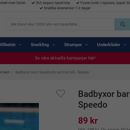
enkelt med Swish
365 dagars öppet köp
Fysisk butik i Uppsala, öppet 3
Snabba leveranser 1-2 dagar
tillbehör
Snorkling
Strumpor
Underkläder
Se våra aktuella kampanjer här!
Se våra aktuella kampanjer här!
Se våra aktuella kampanjer här!
Se våra aktuella kampanjer här!
Se våra aktuella kampanjer här!
r barn
/
Badbyxor barn Superiority jammer blå - Speedo
Badbyxor bar
Speedo
89 kr
Ord.
149 kr
. Du sparar
60 k