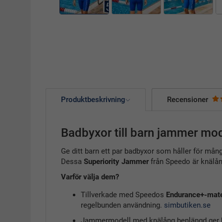
Produktbeskrivning
Recensioner
Badbyxor till barn jammer mode
Ge ditt barn ett par badbyxor som håller för må
Dessa
Superiority Jammer
från Speedo är knälång
Varför välja dem?
Tillverkade med Speedos
Endurance+-mate
regelbunden användning.
simbutiken.se
Jammer­modell med knälång benlängd ger br