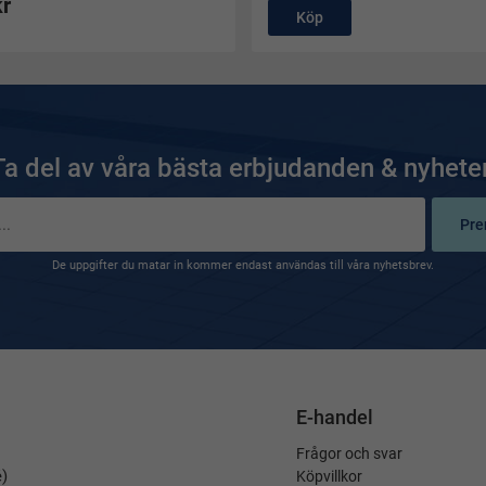
kr
Köp
Ta del av våra bästa erbjudanden & nyheter
Pre
De uppgifter du matar in kommer endast användas till våra nyhetsbrev.
E-handel
Frågor och svar
é)
Köpvillkor