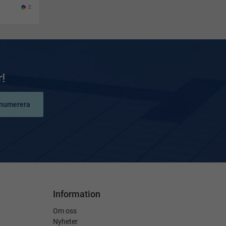
2
!
numerera
Information
Om oss
Nyheter