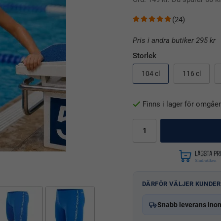
(24)
Pris i andra butiker 295 kr
Storlek
104 cl
116 cl
Finns i lager för omgåe
DÄRFÖR VÄLJER KUNDER
Snabb leverans ino