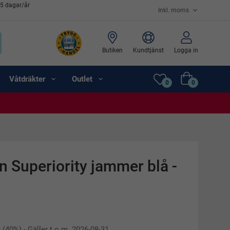
65 dagar/år
Butiken
Kundtjänst
Logga in
Våtdräkter
Outlet
0
0
n Superiority jammer blå -
r
(
40
%)
- Gäller t.o.m. 2026-08-31