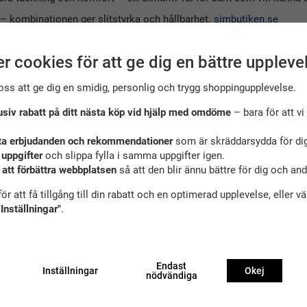
– kombinationen ger slitstyrka och hållbarhet.
simbutiken.se
nish och sportig känsla.
simbutiken.se
r cookies för att ge dig en bättre uppleve
oss att ge dig en smidig, personlig och trygg shoppingupplevelse.
fta. Tack vare klortåligheten slipper du bekymra dig för att badbyxo
t i vattnet – modellen sitter stadigt och ger friare rörelse jämfört 
usiv rabatt på ditt nästa köp vid hjälp med omdöme
– bara för att vi 
värt plagg som klarar intensiva badpass.
ta erbjudanden och rekommendationer
som är skräddarsydda för dig
 uppgifter
och slippa fylla i samma uppgifter igen.
 att förbättra webbplatsen
så att den blir ännu bättre för dig och an
för att förlänga livslängden. Undvik hög värme vid torkning – snab
ör att få tillgång till din rabatt och en optimerad upplevelse, eller v
"Inställningar"
.
Endast
Inställningar
Okej
nödvändiga