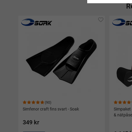
R
(90)
Simfenor craft fins svart - Soak
Simpaket 
& nätpåse
349 kr