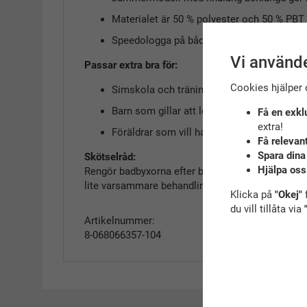
Materialet är 50 % polyester och 50 % PBT 
Speedologga på båda sidor ger en snygg fi
Vi använde
Passar extra bra för:
Cookies hjälper 
Simskola och träning där plagget används o
Barn som gillar att leka och röra sig mycke
Få en exkl
extra!
Föräldrar som vill ha ett hållbart och pris
Få relevan
Spara dina
Skötselråd:
Hjälpa oss
Rengör badbyxorna efter badet och skölj ur klor 
lite varsammare behandling
Klicka på
"Okej"
f
du vill tillåta via
Artikelnummer:
8-068066357-104