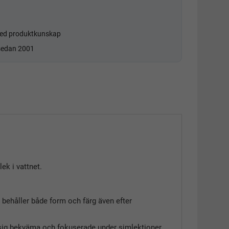
d produktkunskap
 sedan 2001
ek i vattnet.
h behåller både form och färg även efter
 sig bekväma och fokuserade under simlektioner.