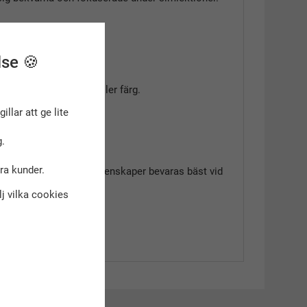
lse 🍪
rna tappar passform eller färg.
med vanliga badshorts.
gillar att ge lite
.
dra kunder.
btorkande materialets egenskaper bevaras bäst vid
älj vilka cookies