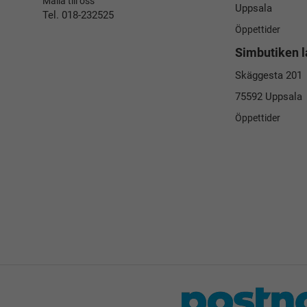
Maila till oss
Uppsala
Tel. 018-232525
Öppettider
Simbutiken l
Skäggesta 201
75592 Uppsala
Öppettider