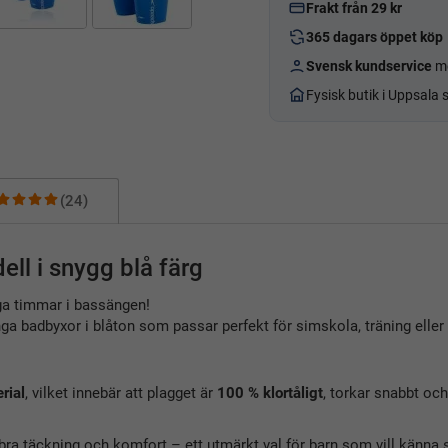
Frakt från 29 kr
365 dagars öppet köp
Svensk kundservice
me
Fysisk butik i Uppsala
(24)
ll i snygg blå färg
nga timmar i bassängen!
a badbyxor i blåton som passar perfekt för simskola, träning eller l
rial
, vilket innebär att plagget är
100 % klortåligt
, torkar snabbt oc
a täckning och komfort – ett utmärkt val för barn som vill känna