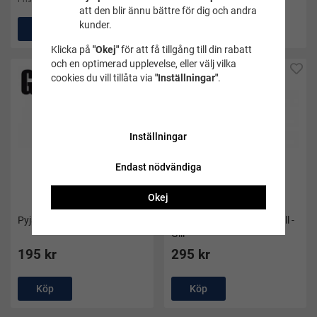
att den blir ännu bättre för dig och andra
kunder.
Köp
Köp
Klicka på
"Okej"
för att få tillgång till din rabatt
och en optimerad upplevelse, eller välj vilka
cookies du vill tillåta via
"Inställningar"
.
Inställningar
Endast nödvändiga
Okej
(2)
Pyjamasbyxor till dam - Gill
Pyjamasset till dam i flanell -
Gill
195 kr
295 kr
Köp
Köp