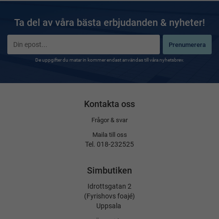
Ta del av våra bästa erbjudanden & nyheter!
Prenumerera
De uppgifter du matar in kommer endast användas till våra nyhetsbrev.
Kontakta oss
Frågor & svar
Maila till oss
Tel. 018-232525
Simbutiken
Idrottsgatan 2
(Fyrishovs foajé)
Uppsala