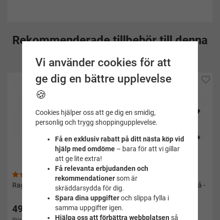
Rekommenderade tillbehör till denna
produkt
Vi använder cookies för att
ge dig en bättre upplevelse
🍪
Cookies hjälper oss att ge dig en smidig,
personlig och trygg shoppingupplevelse.
Få en exklusiv rabatt på ditt nästa köp vid
hjälp med omdöme
– bara för att vi gillar
att ge lite extra!
Få relevanta erbjudanden och
(3)
(7)
rekommendationer
som är
Raggsocka grå vuxen - Zokks
Strumpor i ull marin/vit/grå -
skräddarsydda för dig.
Zokks
Spara dina uppgifter
och slippa fylla i
49 kr
49 kr
samma uppgifter igen.
Hjälpa oss att förbättra webbplatsen
så
Pris i andra butiker 69 kr
Pris i andra butiker 79 kr