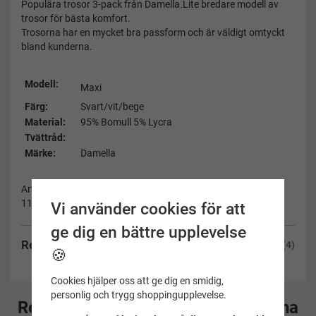
Populära trosor 3-pack från Damella.Lite bredare modell av
trosor för bästa komfort.
Trosorna har en mycket bra passform och är väldigt omtyckt
bland kunderna.
Modell:
Maxi
Färg:
Svart/vit/bege
Material:
95% Bomull 5% Lycra
Tvättråd:
Märke:
Damella
Artikelnummer:
11341-888-S
Vi använder cookies för att
ge dig en bättre upplevelse
Recensioner
(4)
🍪
Cookies hjälper oss att ge dig en smidig,
personlig och trygg shoppingupplevelse.
Rekommenderade tillbehör till denna