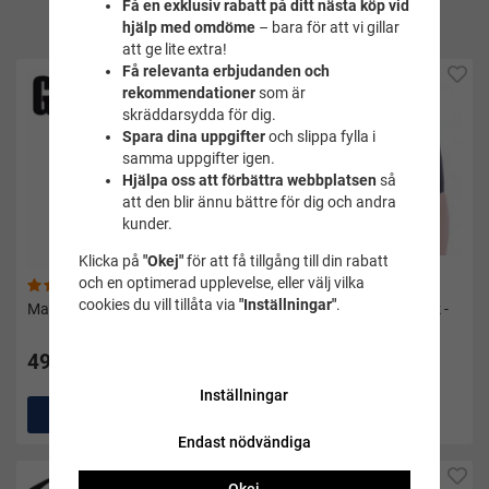
Få en exklusiv rabatt på ditt nästa köp vid
produkt
hjälp med omdöme
– bara för att vi gillar
att ge lite extra!
Få relevanta erbjudanden och
rekommendationer
som är
skräddarsydda för dig.
Spara dina uppgifter
och slippa fylla i
samma uppgifter igen.
Hjälpa oss att förbättra webbplatsen
så
att den blir ännu bättre för dig och andra
kunder.
Klicka på
"Okej"
för att få tillgång till din rabatt
och en optimerad upplevelse, eller välj vilka
(64)
(30)
cookies du vill tillåta via
"Inställningar"
.
Maxitrosor vita - Gill
Maxitrosor svarta i 3-pack -
Millers
49 kr
95 kr
Inställningar
Köp
2
Köp
Endast nödvändiga