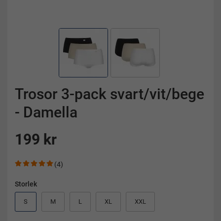
Trosor 3-pack svart/vit/bege
- Damella
199 kr
(4)
Storlek
S
M
L
XL
XXL