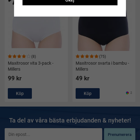
Okej
(8)
(75)
Maxitrosor vita 3-pack -
Maxitrosor svarta i bambu -
Millers
Millers
99 kr
49 kr
Köp
Köp
2
Ta del av våra bästa erbjudanden & nyheter!
Prenumerera