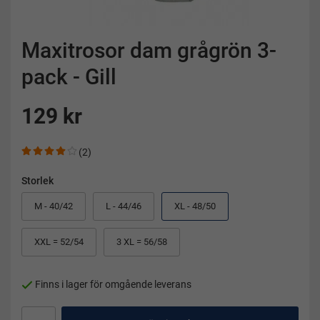
Maxitrosor dam grågrön 3-
pack - Gill
129 kr
(2)
Storlek
M - 40/42
L - 44/46
XL - 48/50
XXL = 52/54
3 XL = 56/58
Finns i lager för omgående leverans