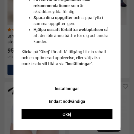
rekommendationer
som är
skräddarsydda för dig.
Spara dina uppgifter
och slippa fylla i
samma uppgifter igen.
Hjälpa oss att förbättra webbplatsen
så
(56)
(165)
att den blir ännu bättre för dig och andra
Strumpor Crazysock 4-pack
Strumpor 40/45 - 5-pack
kunder.
storlek 36-40
95 kr
49 kr
Klicka på
"Okej"
för att få tillgång till din rabatt
Pris i andra butiker 199 kr
Pris i andra butiker 95 kr
och en optimerad upplevelse, eller välj vilka
cookies du vill tillåta via
"Inställningar"
.
Köp
Köp
Inställningar
Endast nödvändiga
Okej