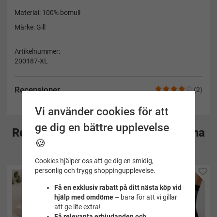
Material: 100% bomull
Märke: Gill
Artikelnummer:
200187-XL
Recensioner
(2)
Vi använder cookies för att
ge dig en bättre upplevelse
Rekommenderade tillbehör till denna
🍪
produkt
Cookies hjälper oss att ge dig en smidig,
personlig och trygg shoppingupplevelse.
Få en exklusiv rabatt på ditt nästa köp vid
hjälp med omdöme
– bara för att vi gillar
att ge lite extra!
Få relevanta erbjudanden och