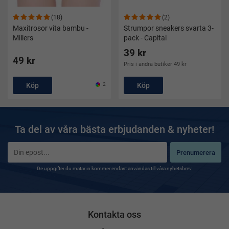
(18)
(2)
Maxitrosor vita bambu -
Strumpor sneakers svarta 3-
Millers
pack - Capital
39 kr
49 kr
Pris i andra butiker 49 kr
Köp
2
Köp
Ta del av våra bästa erbjudanden & nyheter!
Prenumerera
De uppgifter du matar in kommer endast användas till våra nyhetsbrev.
Kontakta oss