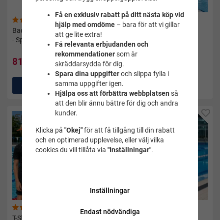
Få en exklusiv rabatt på ditt nästa köp vid
(1)
(3)
hjälp med omdöme
– bara för att vi gillar
Badmössa barn pace cap vit
T-shirt dam Veeti svart -
att ge lite extra!
- Speedo
Speedo
Få relevanta erbjudanden och
25 kr
rekommendationer
som är
95 kr
81 kr
95 kr
skräddarsydda för dig.
Pris i andra butiker 250 kr
Spara dina uppgifter
och slippa fylla i
samma uppgifter igen.
Köp
Köp
Hjälpa oss att förbättra webbplatsen
så
att den blir ännu bättre för dig och andra
kunder.
Klicka på
"Okej"
för att få tillgång till din rabatt
och en optimerad upplevelse, eller välj vilka
cookies du vill tillåta via
"Inställningar"
.
Inställningar
(2)
(4)
Endast nödvändiga
T-Shirt barn/junior Veeti svart
T-Shirt herr Veeti svart -