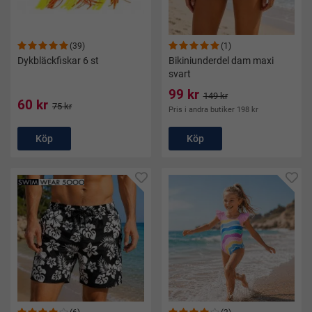
(39)
(1)
Dykbläckfiskar 6 st
Bikiniunderdel dam maxi
svart
99 kr
149 kr
60 kr
75 kr
Pris i andra butiker 198 kr
Köp
Köp