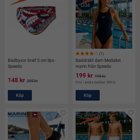
(1)
Badbyxor brief 5 cm lips -
Baddräkt dam Medalist
Speedo
marin från Speedo
199 kr
195 kr
148 kr
295 kr
Pris i andra butiker 399 kr
Köp
Köp