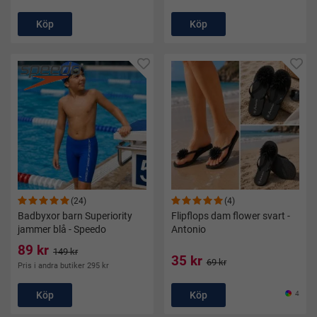
Köp
Köp
(24)
(4)
Badbyxor barn Superiority
Flipflops dam flower svart -
jammer blå - Speedo
Antonio
89 kr
149 kr
35 kr
69 kr
Pris i andra butiker 295 kr
Köp
Köp
4