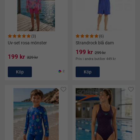
(3)
(6)
Uv-set rosa mönster
Strandrock blå dam
199 kr
299 kr
199 kr
329 kr
Pris i andra butiker 449 kr
Köp
2
Köp