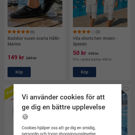
(6)
(3)
Badskor vuxen svarta Hållö -
Vita shorts herr Arseni -
Marine
Speedo
50 kr
195 kr
149 kr
249 kr
Pris i andra butiker 400 kr
Köp
Köp
Populär
Vi använder cookies för att
ge dig en bättre upplevelse
🍪
Cookies hjälper oss att ge dig en smidig,
personlig och trygg shoppingupplevelse.