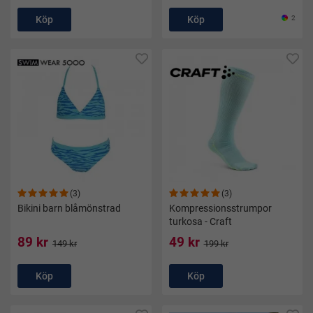
Köp
Köp
2
(3)
(3)
Bikini barn blåmönstrad
Kompressionsstrumpor
turkosa - Craft
89 kr
49 kr
149 kr
199 kr
Köp
Köp