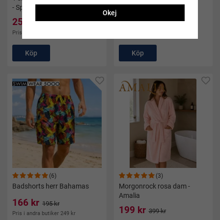
- Speedo
Speedo
Okej
25 kr
25 kr
95 kr
95 kr
Pris i andra butiker 249 kr
Pris i andra butiker 250 kr
Köp
Köp
(6)
(3)
Badshorts herr Bahamas
Morgonrock rosa dam -
Amalia
166 kr
195 kr
199 kr
399 kr
Pris i andra butiker 249 kr