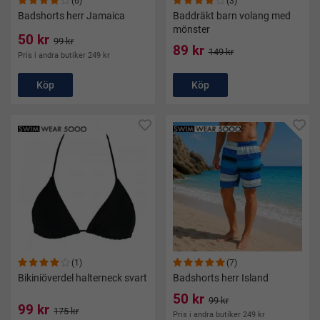
(6)
(3)
Badshorts herr Jamaica
Baddräkt barn volang med
mönster
50 kr
99 kr
89 kr
149 kr
Pris i andra butiker 249 kr
Köp
Köp
(1)
(7)
Bikiniöverdel halterneck svart
Badshorts herr Island
50 kr
99 kr
99 kr
175 kr
Pris i andra butiker 249 kr