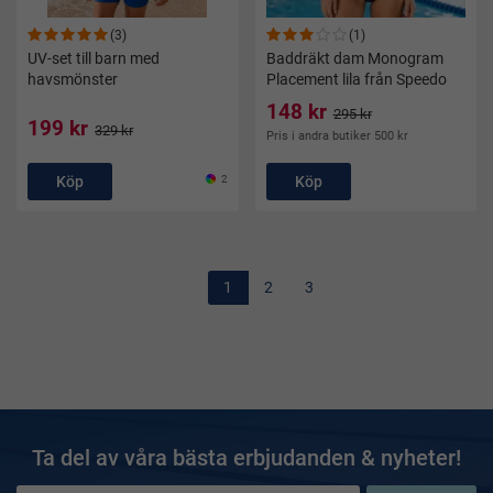
(3)
(1)
UV-set till barn med
Baddräkt dam Monogram
havsmönster
Placement lila från Speedo
148 kr
295 kr
199 kr
329 kr
Pris i andra butiker 500 kr
Köp
2
Köp
1
2
3
Ta del av våra bästa erbjudanden & nyheter!