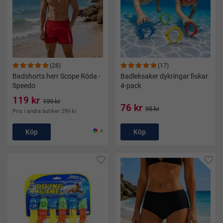
(28)
(17)
Badshorts herr Scope Röda -
Badleksaker dykringar fiskar
Speedo
4-pack
119 kr
199 kr
76 kr
95 kr
Pris i andra butiker 299 kr
Köp
4
Köp