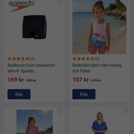
(2)
(3)
Badbyxor barn aquashort
Baddräkt barn med volang
allover Speedo
och fiskar
169 kr
107 kr
199 kr
179 kr
Köp
Köp