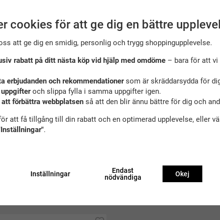
r cookies för att ge dig en bättre uppleve
oss att ge dig en smidig, personlig och trygg shoppingupplevelse.
usiv rabatt på ditt nästa köp vid hjälp med omdöme
– bara för att vi 
ta erbjudanden och rekommendationer
som är skräddarsydda för dig
 uppgifter
och slippa fylla i samma uppgifter igen.
 att förbättra webbplatsen
så att den blir ännu bättre för dig och an
ör att få tillgång till din rabatt och en optimerad upplevelse, eller v
"Inställningar"
.
Endast
Inställningar
Okej
nödvändiga
ekommenderade tillbehör till denna produ