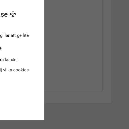
lse 🍪
gillar att ge lite
.
dra kunder.
älj vilka cookies
kt