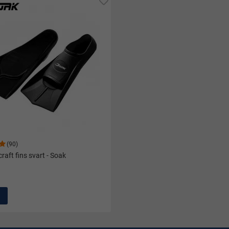
(90)
raft fins svart - Soak