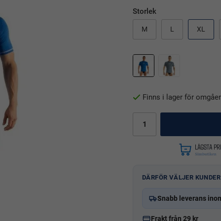
Storlek
M
L
XL
Finns i lager för omgåe
DÄRFÖR VÄLJER KUNDER
Snabb leverans ino
Frakt från 29 kr