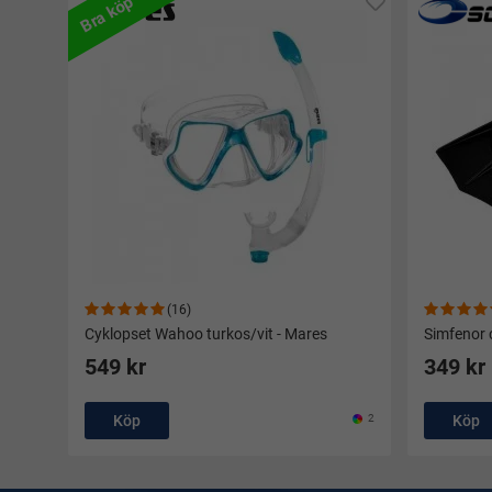
Bra köp
(16)
Cyklopset Wahoo turkos/vit - Mares
Simfenor c
549 kr
349 kr
Köp
2
Köp