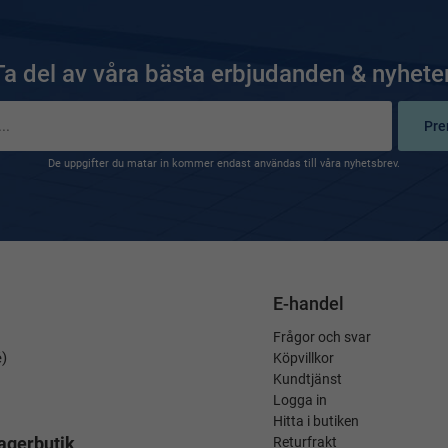
Ta del av våra bästa erbjudanden & nyheter
Pre
De uppgifter du matar in kommer endast användas till våra nyhetsbrev.
E-handel
Frågor och svar
é)
Köpvillkor
Kundtjänst
Logga in
Hitta i butiken
agerbutik
Returfrakt