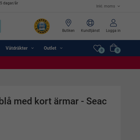
65 dagar/år
Butiken
Kundtjänst
Logga in
Våtdräkter
Outlet
0
0
 blå med kort ärmar - Seac