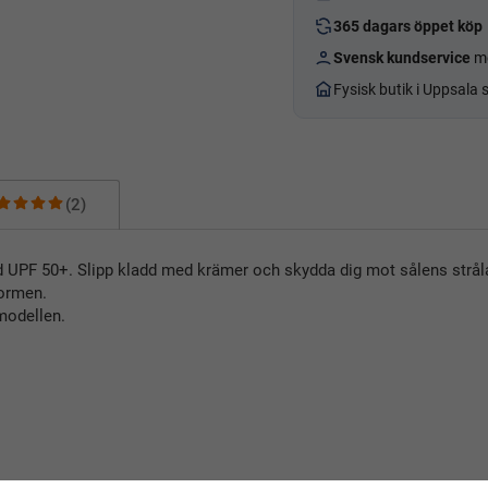
365 dagars öppet köp
Svensk kundservice
me
Fysisk butik i Uppsala
(2)
ydd UPF 50+. Slipp kladd med krämer och skydda dig mot sålens stråla
formen.
 modellen.