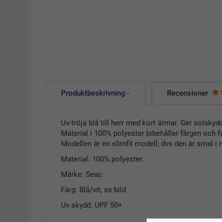
Produktbeskrivning
Recensioner
Uv-tröja blå till herr med kort ärmar. Ger solsk
Material i 100% polyester bibehåller färgen och 
Modellen är en slimfit modell, dvs den är smal i
Material: 100% polyester.
Märke: Seac
Färg: Blå/vit, se bild
Uv skydd: UPF 50+