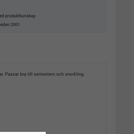
d produktkunskap
 sedan 2001
r. Passar bra till semestern och snorkling.