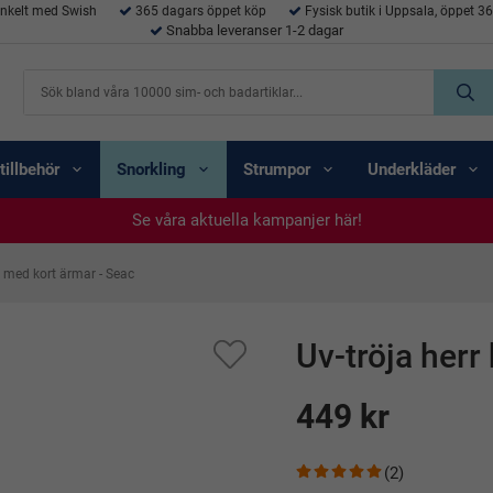
enkelt med Swish
365 dagars öppet köp
Fysisk butik i Uppsala, öppet 3
Snabba leveranser 1-2 dagar
tillbehör
Snorkling
Strumpor
Underkläder
Se våra aktuella kampanjer här!
Se våra aktuella kampanjer här!
Se våra aktuella kampanjer här!
Se våra aktuella kampanjer här!
Se våra aktuella kampanjer här!
å med kort ärmar - Seac
Uv-tröja herr
449 kr
(2)