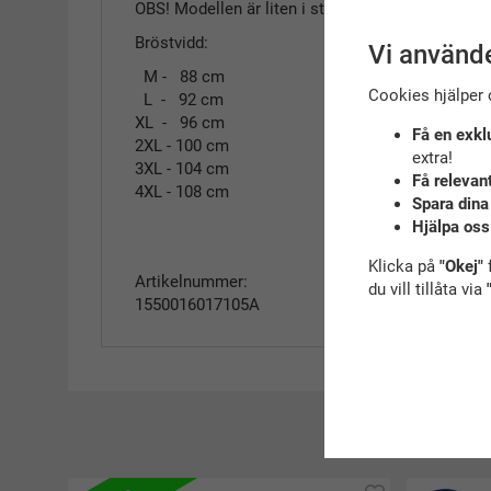
OBS! Modellen är liten i storleken
Bröstvidd:
Vi använde
M - 88 cm
Cookies hjälper 
L - 92 cm
XL - 96 cm
Få en exkl
2XL - 100 cm
extra!
3XL - 104 cm
Få relevan
4XL - 108 cm
Spara dina
Hjälpa oss
Klicka på
"Okej"
f
Artikelnummer:
du vill tillåta via
1550016017105A
R