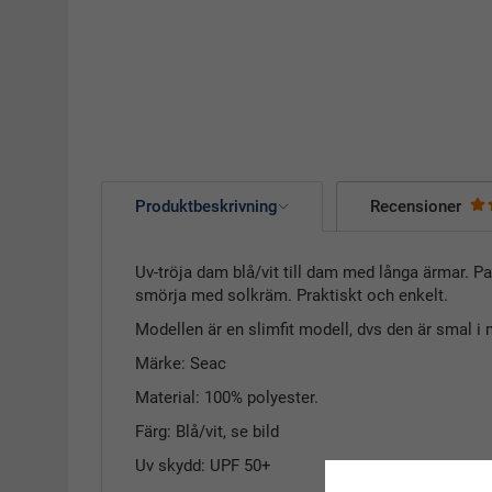
Produktbeskrivning
Recensioner
Uv-tröja dam blå/vit till dam med långa ärmar. P
smörja med solkräm. Praktiskt och enkelt.
Modellen är en slimfit modell, dvs den är smal i
Märke: Seac
Material: 100% polyester.
Färg: Blå/vit, se bild
Uv skydd: UPF 50+