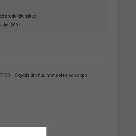
d produktkunskap
 sedan 2001
UTF 50+. Skydda din hud mot solen och slipp