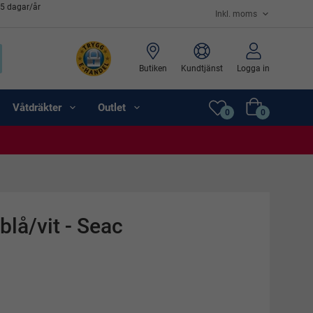
65 dagar/år
Butiken
Kundtjänst
Logga in
Våtdräkter
Outlet
0
0
blå/vit - Seac