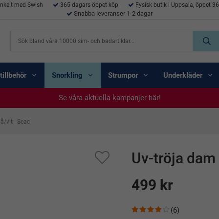
enkelt med Swish
365 dagars öppet köp
Fysisk butik i Uppsala, öppet 3
Snabba leveranser 1-2 dagar
tillbehör
Snorkling
Strumpor
Underkläder
Se våra aktuella kampanjer här!
Se våra aktuella kampanjer här!
Se våra aktuella kampanjer här!
Se våra aktuella kampanjer här!
Se våra aktuella kampanjer här!
å/vit - Seac
Uv-tröja dam 
499 kr
(6)