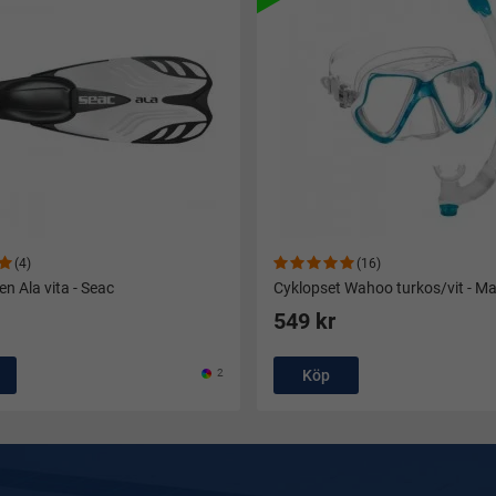
(4)
(16)
n Ala vita - Seac
Cyklopset Wahoo turkos/vit - Ma
549 kr
2
Köp