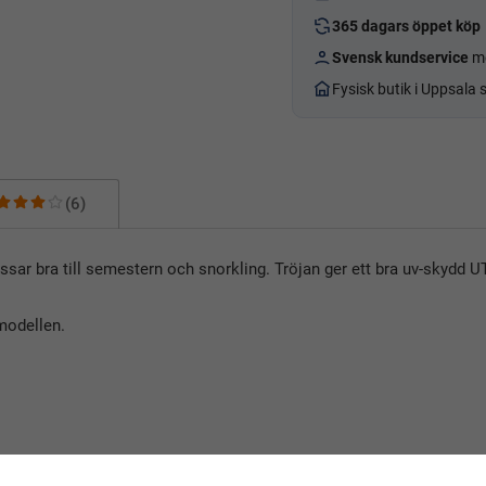
365 dagars öppet köp
Svensk kundservice
me
Fysisk butik i Uppsala
(6)
assar bra till semestern och snorkling. Tröjan ger ett bra uv-skydd 
 modellen.