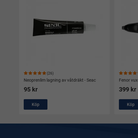
(26)
Neoprenlim lagning av våtdräkt - Seac
Fenor vuxe
95 kr
399 kr
Köp
Köp