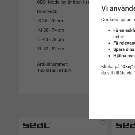
OBS! Modellen är liten i storleken.
Vi använde
Bröstvidd:
Cookies hjälper 
S-36 - 70 cm
M-38 - 74 cm
Få en exkl
extra!
L -40 - 78 cm
Få relevan
XL-42 - 82 cm
Spara dina
Hjälpa oss
Artikelnummer:
Klicka på
"Okej"
f
1550015018105A
du vill tillåta via
R