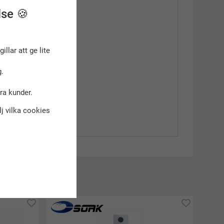
lse 🍪
gillar att ge lite
.
dra kunder.
älj vilka cookies
kt