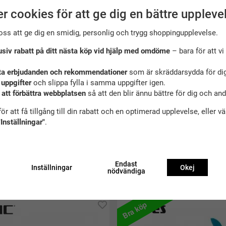
r cookies för att ge dig en bättre uppleve
oss att ge dig en smidig, personlig och trygg shoppingupplevelse.
usiv rabatt på ditt nästa köp vid hjälp med omdöme
– bara för att vi 
ta erbjudanden och rekommendationer
som är skräddarsydda för dig
 uppgifter
och slippa fylla i samma uppgifter igen.
 att förbättra webbplatsen
så att den blir ännu bättre för dig och an
ör att få tillgång till din rabatt och en optimerad upplevelse, eller v
"Inställningar"
.
Endast
Inställningar
Okej
nödvändiga
ekommenderade tillbehör till denna produ
Bra köp