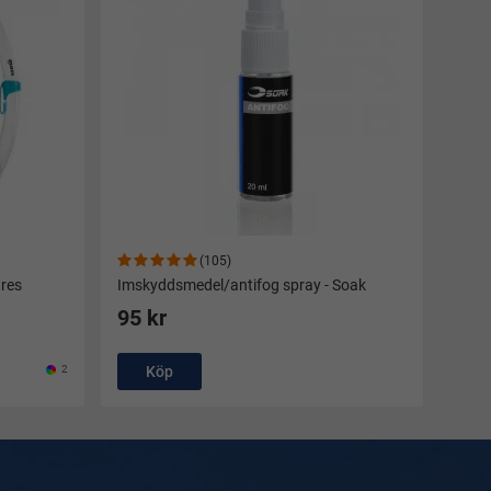
(105)
res
Imskyddsmedel/antifog spray - Soak
95 kr
2
Köp