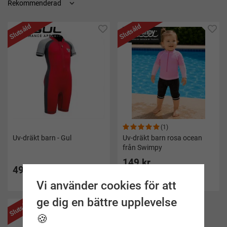
Slutsåld
Slutsåld
(1)
Uv-dräkt barn - Gul
Uv-dräkt barn rosa ocean
från Swimpy
149 kr
499 kr
Pris i andra butiker 300 kr
Vi använder cookies för att
ge dig en bättre upplevelse
Slutsåld
🍪