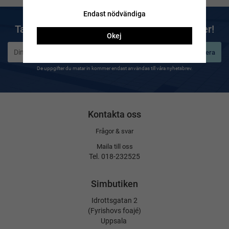
Endast nödvändiga
Ta del av våra bästa erbjudanden & nyheter!
Okej
Prenumerera
De uppgifter du matar in kommer endast användas till våra nyhetsbrev.
Kontakta oss
Frågor & svar
Maila till oss
Tel. 018-232525
Simbutiken
Idrottsgatan 2
(Fyrishovs foajé)
Uppsala