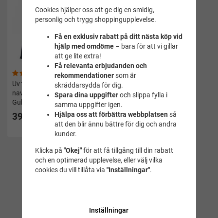
Cookies hjälper oss att ge dig en smidig,
personlig och trygg shoppingupplevelse.
Få en exklusiv rabatt på ditt nästa köp vid
hjälp med omdöme
– bara för att vi gillar
att ge lite extra!
Få relevanta erbjudanden och
(1)
rekommendationer
som är
Uv tröja långärmad
skräddarsydda för dig.
navy/koral rashguard dam -
Spara dina uppgifter
och slippa fylla i
Gul
samma uppgifter igen.
Hjälpa oss att förbättra webbplatsen
så
399 kr
att den blir ännu bättre för dig och andra
kunder.
Klicka på
"Okej"
för att få tillgång till din rabatt
och en optimerad upplevelse, eller välj vilka
cookies du vill tillåta via
"Inställningar"
.
1
2
Inställningar