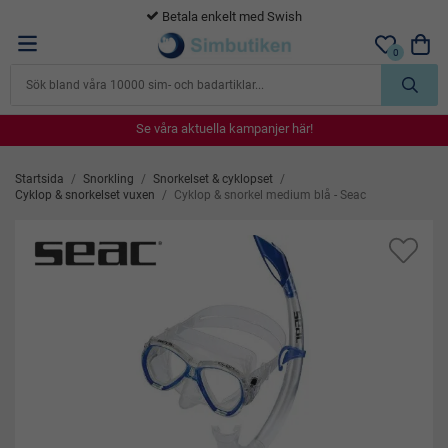
365 dagars öppet köp
0
Se våra aktuella kampanjer här!
Se våra aktuella kampanjer här!
Se våra aktuella kampanjer här!
Se våra aktuella kampanjer här!
Se våra aktuella kampanjer här!
Startsida
/
Snorkling
/
Snorkelset & cyklopset
/
Cyklop & snorkelset vuxen
/
Cyklop & snorkel medium blå - Seac