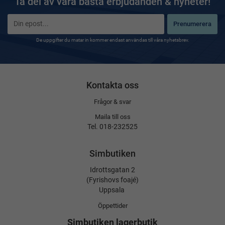
Ta del av våra bästa erbjudanden & nyheter!
Prenumerera
De uppgifter du matar in kommer endast användas till våra nyhetsbrev.
Kontakta oss
Frågor & svar
Maila till oss
Tel. 018-232525
Simbutiken
Idrottsgatan 2
(Fyrishovs foajé)
Uppsala
Öppettider
Simbutiken lagerbutik