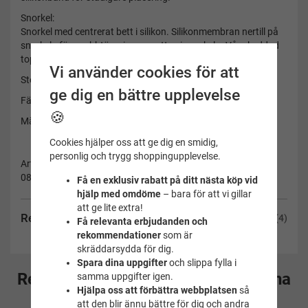
Snorkel:
Snorkel med centrerat bett i silikon. Silikonmembran nertill på
snorkeln för snabbtömning av vatten i snorkeln. Vågskyddad
topp.
Vi använder cookies för att
Storlek: + 14 år
ge dig en bättre upplevelse
Färg: blå/klar
🍪
Märke: Seac
Cookies hjälper oss att ge dig en smidig,
personlig och trygg shoppingupplevelse.
Artikelnummer:
0890073160000A
Få en exklusiv rabatt på ditt nästa köp vid
hjälp med omdöme
– bara för att vi gillar
att ge lite extra!
Recensioner
(4)
Få relevanta erbjudanden och
rekommendationer
som är
skräddarsydda för dig.
Spara dina uppgifter
och slippa fylla i
Rekommenderade tillbehör till denna
samma uppgifter igen.
Hjälpa oss att förbättra webbplatsen
så
produkt
att den blir ännu bättre för dig och andra