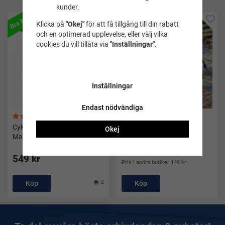
kunder.
Bra köp
Bra köp
Klicka på
"Okej"
för att få tillgång till din rabatt
och en optimerad upplevelse, eller välj vilka
cookies du vill tillåta via
"Inställningar"
.
Inställningar
Endast nödvändiga
(16)
(165)
Cyklopset Wahoo turkos/vit -
Badskor vuxen svarta
Okej
Mares
Aquasocks - Soak
99 kr
549 kr
Pris i andra butiker 149 kr
Köp
2
Köp