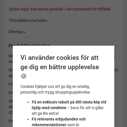
Tyvärr ingår inte denna produkt i vårt sortiment för tillfället.
Till butikens startsida »
Sitemap »
Produktbeskrivning
Snorkelfena Manta med mjukt och följsamt blad. Helfotsfena
Vi använder cookies för att
som ger ett ypperligt stöd för foten.
ge dig en bättre upplevelse
Snorkelfenan skall endast användas i vattnet, och är lättast att
🍪
sätta på om foten är blöt Fenan är inte lämpad för att gå i.
Färg: Gul med svart fotficka och svart gummi på bladet.
Cookies hjälper oss att ge dig en smidig,
personlig och trygg shoppingupplevelse.
Finns i storlek:
38-39
Få en exklusiv rabatt på ditt nästa köp vid
40-41
hjälp med omdöme
– bara för att vi gillar
42-43
att ge lite extra!
Få relevanta erbjudanden och
Finns även i stl 27-30, 31-33, 34-35, 36-37.
rekommendationer
som är