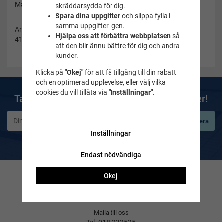
Märke: MARES
skräddarsydda för dig.
Spara dina uppgifter
och slippa fylla i
samma uppgifter igen.
Artikelnummer:
Hjälpa oss att förbättra webbplatsen
så
410333-42
att den blir ännu bättre för dig och andra
kunder.
Klicka på
"Okej"
för att få tillgång till din rabatt
och en optimerad upplevelse, eller välj vilka
cookies du vill tillåta via
"Inställningar"
.
Ta del av våra bästa erbjudanden & nyheter!
Prenumerera
Inställningar
De uppgifter du matar in kommer endast användas till våra nyhetsbrev.
Endast nödvändiga
Okej
Kontakta oss
Frågor & svar
Maila till oss