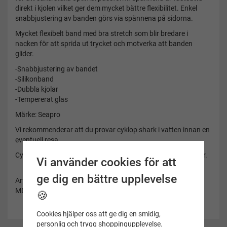
direkt i kjolen vilket ger dem mycket bättre flexibilitet. Enkel
snabbjustering av banden görs via spännena på sidorna.
Mycket flexibelt band med bra stretch som blir bredare i
nacken för att sprida ut trycket och motverka att banden
glider.
-Snabbjustering av bandet
-Silikonband
-Dubbla kjolar
-Tempererat glas
Märke: Seapro
Vi rekommenderar att du provar cyklop shark i vatten innan en
eventuell resa.
Cyklop shark har en skrymmande avgift på frakten med 20 kr.
Vi använder cookies för att
ge dig en bättre upplevelse
Artikelnummer:
MD840021
🍪
Cookies hjälper oss att ge dig en smidig,
personlig och trygg shoppingupplevelse.