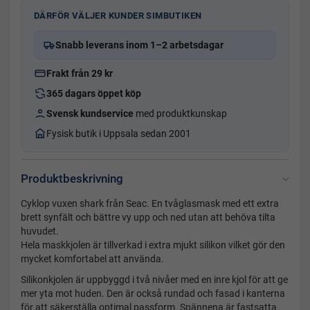
DÄRFÖR VÄLJER KUNDER SIMBUTIKEN
Snabb leverans inom 1–2 arbetsdagar
Frakt från 29 kr
365 dagars öppet köp
Svensk kundservice
med produktkunskap
Fysisk butik i Uppsala sedan 2001
Produktbeskrivning
Cyklop vuxen shark från Seac. En tvåglasmask med ett extra
brett synfält och bättre vy upp och ned utan att behöva tilta
huvudet.
Hela maskkjolen är tillverkad i extra mjukt silikon vilket gör den
mycket komfortabel att använda.
Silikonkjolen är uppbyggd i två nivåer med en inre kjol för att ge
mer yta mot huden. Den är också rundad och fasad i kanterna
för att säkerställa optimal passform. Spännena är fastsatta