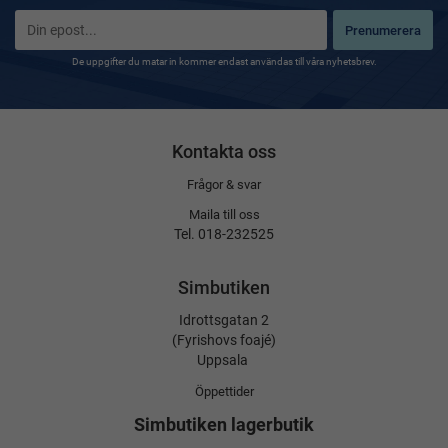
Prenumerera
De uppgifter du matar in kommer endast användas till våra nyhetsbrev.
Kontakta oss
Frågor & svar
Maila till oss
Tel. 018-232525
Simbutiken
Idrottsgatan 2
(Fyrishovs foajé)
Uppsala
Öppettider
Simbutiken lagerbutik