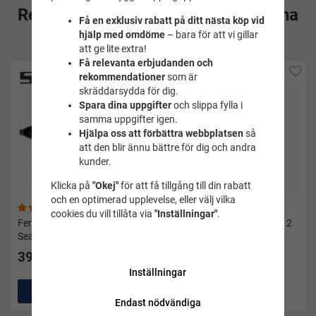
Rekommenderade tillbehör till denna
Få en exklusiv rabatt på ditt nästa köp vid
hjälp med omdöme
– bara för att vi gillar
produkt
att ge lite extra!
Få relevanta erbjudanden och
rekommendationer
som är
skräddarsydda för dig.
Spara dina uppgifter
och slippa fylla i
samma uppgifter igen.
Hjälpa oss att förbättra webbplatsen
så
att den blir ännu bättre för dig och andra
kunder.
Klicka på
"Okej"
för att få tillgång till din rabatt
och en optimerad upplevelse, eller välj vilka
(6)
(6)
cookies du vill tillåta via
"Inställningar"
.
Fenor vuxen Ala blå metall -
Våtdräktsbyxor Response 2
Seac
mm - Gul
399 kr
495 kr
Inställningar
Köp
2
Köp
Endast nödvändiga