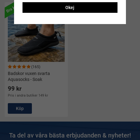
Bra köp
Okej
(165)
Badskor vuxen svarta
Aquasocks - Soak
99 kr
Pris i andra butiker 149 kr
Köp
Ta del av våra bästa erbjudanden & nyheter!