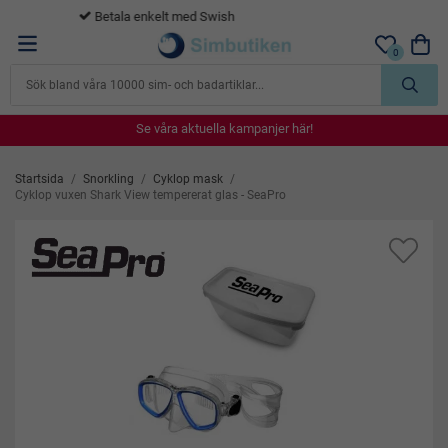
365 dagars öppet köp
0
Se våra aktuella kampanjer här!
Se våra aktuella kampanjer här!
Se våra aktuella kampanjer här!
Se våra aktuella kampanjer här!
Se våra aktuella kampanjer här!
Startsida
/
Snorkling
/
Cyklop mask
/
Cyklop vuxen Shark View tempererat glas - SeaPro