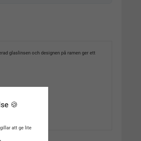
ererad glaslinsen och designen på ramen ger ett
lse 🍪
gillar att ge lite