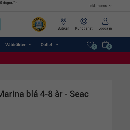
65 dagar/år
Butiken
Kundtjänst
Logga in
Våtdräkter
Outlet
0
0
arina blå 4-8 år - Seac