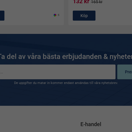
132 kr
165 kr
6
Köp
Ta del av våra bästa erbjudanden & nyheter
Pre
De uppgifter du matar in kommer endast användas till våra nyhetsbrev.
E-handel