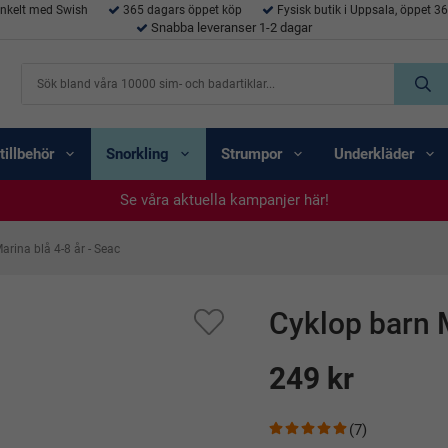
enkelt med Swish
365 dagars öppet köp
Fysisk butik i Uppsala, öppet 3
Snabba leveranser 1-2 dagar
tillbehör
Snorkling
Strumpor
Underkläder
Se våra aktuella kampanjer här!
Se våra aktuella kampanjer här!
Se våra aktuella kampanjer här!
Se våra aktuella kampanjer här!
Se våra aktuella kampanjer här!
arina blå 4-8 år - Seac
Cyklop barn M
249 kr
(7)