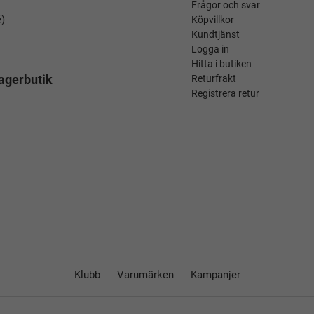
Frågor och svar
é)
Köpvillkor
Kundtjänst
Logga in
Hitta i butiken
agerbutik
Returfrakt
Registrera retur
Klubb
Varumärken
Kampanjer