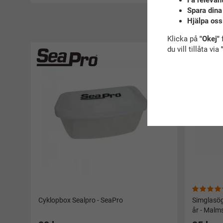
Få relevan
Spara dina
Hjälpa oss
R
Klicka på
"Okej"
f
Åter i lager
du vill tillåta via
Cyklopbox Sealpro - SeaPro
Simglasög
år - Malm