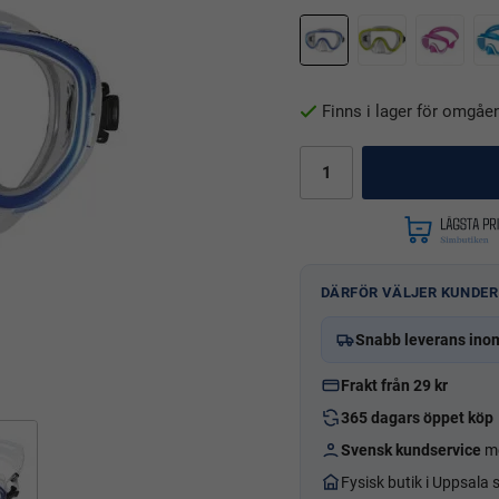
Finns i lager för omgåe
DÄRFÖR VÄLJER KUNDER
Snabb leverans ino
Frakt från 29 kr
365 dagars öppet köp
Svensk kundservice
me
Fysisk butik i Uppsala