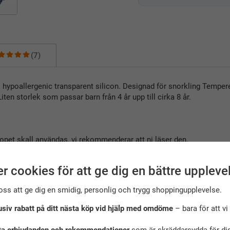
(7)
kad i hypoallergenic transparent silicon. Designad för snorkling Temp
ten storlek som passar barn från 4 år upp till cirka 8 år.
lopet skall användas, vi rekommenderar att ni läser den.
a cyklo Marina.
r cookies för att ge dig en bättre uppleve
oss att ge dig en smidig, personlig och trygg shoppingupplevelse.
usiv rabatt på ditt nästa köp vid hjälp med omdöme
– bara för att vi 