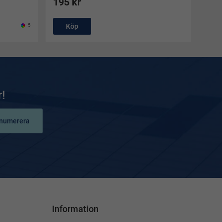
195 kr
5
Köp
!
numerera
Information