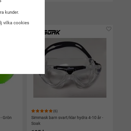
.
dra kunder.
kt
älj vilka cookies
(6)
 - Grön
Simmask barn svart/klar hydra 4-10 år -
Soak