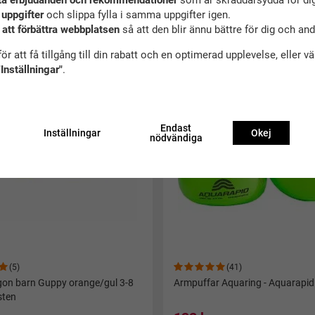
ta erbjudanden och rekommendationer
som är skräddarsydda för dig
 uppgifter
och slippa fylla i samma uppgifter igen.
 att förbättra webbplatsen
så att den blir ännu bättre för dig och an
ekommenderade tillbehör till denna produ
ör att få tillgång till din rabatt och en optimerad upplevelse, eller v
"Inställningar"
.
Endast
Inställningar
Okej
nödvändiga
(5)
(41)
on barn Guppy orange/gul 3-8
Armpuffar Aquaring - Aquarapid
sten