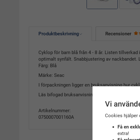
Produktbeskrivning
Recensioner
Cyklop för barn blå från 4 - 8 år. Listen tillver
optimalt synfält. Snabbjustering av nackbandet. Li
Färg: Blå
Märke: Seac
I förpackningen ligger en bruksanvisning hur cyk
Läs bifogad bruksanvisning innan ni börjar avänd
Vi använde
Artikelnummer:
Cookies hjälper 
0750007001160A
Få en exkl
extra!