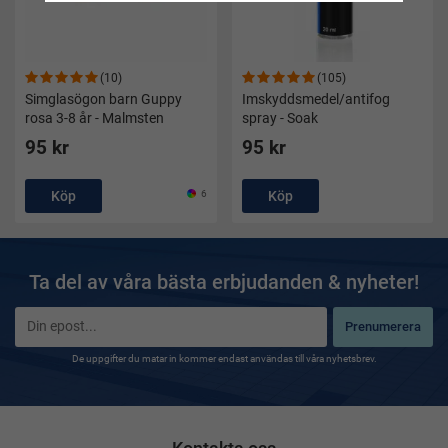
(10)
(105)
Simglasögon barn Guppy
Imskyddsmedel/antifog
rosa 3-8 år - Malmsten
spray - Soak
95 kr
95 kr
Köp
6
Köp
Ta del av våra bästa erbjudanden & nyheter!
Prenumerera
De uppgifter du matar in kommer endast användas till våra nyhetsbrev.