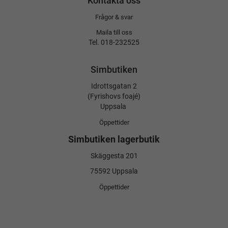
Kontakta oss
Frågor & svar
Maila till oss
Tel. 018-232525
Simbutiken
Idrottsgatan 2
(Fyrishovs foajé)
Uppsala
Öppettider
Simbutiken lagerbutik
Skäggesta 201
75592 Uppsala
Öppettider