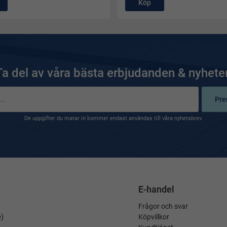
Köp
Ta del av våra bästa erbjudanden & nyheter
Pre
De uppgifter du matar in kommer endast användas till våra nyhetsbrev.
E-handel
Frågor och svar
é)
Köpvillkor