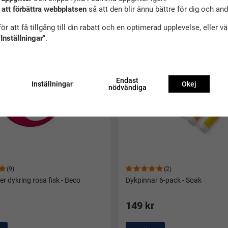
ekommenderade tillbehör till denna produ
 att förbättra webbplatsen
så att den blir ännu bättre för dig och an
ör att få tillgång till din rabatt och en optimerad upplevelse, eller v
"Inställningar"
.
Endast
Inställningar
Okej
nödvändiga
(9)
(2)
r dykring rosa fisk - Beco
Dykpinnar 6-pack - Soak
149 kr