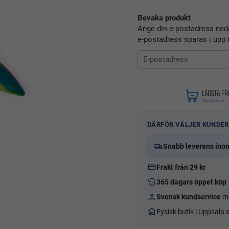
Bevaka produkt
Ange din e-postadress neda
e-postadress sparas i upp t
DÄRFÖR VÄLJER KUNDER
Snabb leverans ino
Frakt från 29 kr
365 dagars öppet köp
Svensk kundservice
me
Fysisk butik i Uppsala