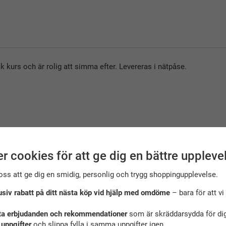
k kurs och är rolig att simma efter. Levereras i nätpåse.
r cookies för att ge dig en bättre uppleve
oss att ge dig en smidig, personlig och trygg shoppingupplevelse.
usiv rabatt på ditt nästa köp vid hjälp med omdöme
– bara för att vi 
ta erbjudanden och rekommendationer
som är skräddarsydda för dig
 uppgifter
och slippa fylla i samma uppgifter igen.