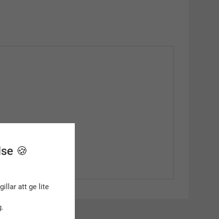
lse 🍪
gillar att ge lite
.