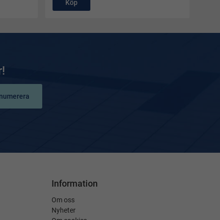
Köp
!
numerera
Information
Om oss
Nyheter