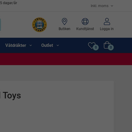
65 dagar/år
Butiken
Kundtjänst
Logga in
Våtdräkter
Outlet
0
0
 Toys