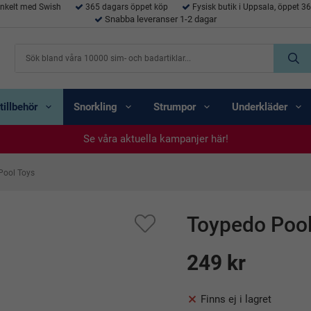
enkelt med Swish
365 dagars öppet köp
Fysisk butik i Uppsala, öppet 3
Snabba leveranser 1-2 dagar
tillbehör
Snorkling
Strumpor
Underkläder
Se våra aktuella kampanjer här!
Se våra aktuella kampanjer här!
Se våra aktuella kampanjer här!
Se våra aktuella kampanjer här!
Se våra aktuella kampanjer här!
Pool Toys
Toypedo Pool
249 kr
Finns ej i lagret