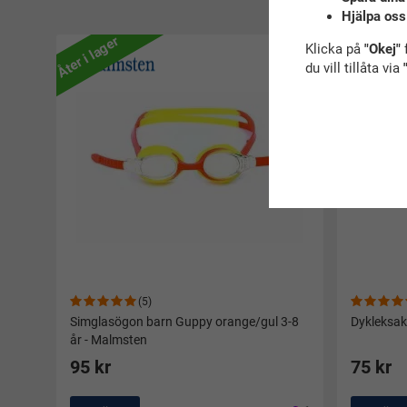
R
Hjälpa oss
Åter i lager
Klicka på
"Okej"
f
du vill tillåta via
(5)
Simglasögon barn Guppy orange/gul 3-8
Dykleksake
år - Malmsten
95 kr
75 kr