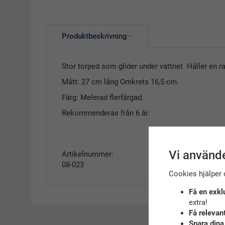
Produktbeskrivning
Stor torped som glider under vattnet Håller en ra
Mått: 27 cm lång Omkrets 16,5 cm.
Färg: Melerad flerfärgad.
Rekommenderas från 6 år.
Vi använde
Artikelnummer:
08-023
Cookies hjälper 
Få en exkl
extra!
Få relevan
Spara dina