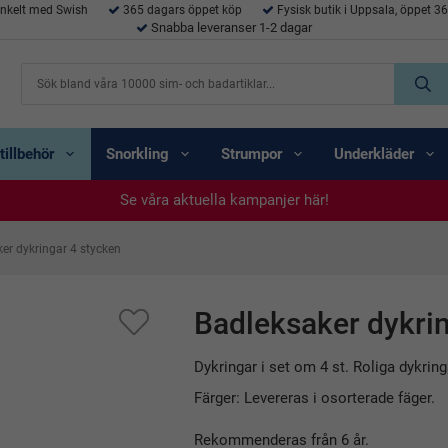
enkelt med Swish
365 dagars öppet köp
Fysisk butik i Uppsala, öppet 3
Snabba leveranser 1-2 dagar
tillbehör
Snorkling
Strumpor
Underkläder
Se våra aktuella kampanjer här!
Se våra aktuella kampanjer här!
Se våra aktuella kampanjer här!
Se våra aktuella kampanjer här!
Se våra aktuella kampanjer här!
er dykringar 4 stycken
Badleksaker dykrin
Dykringar i set om 4 st. Roliga dykring
Färger: Levereras i osorterade fäger.
Rekommenderas från 6 år.