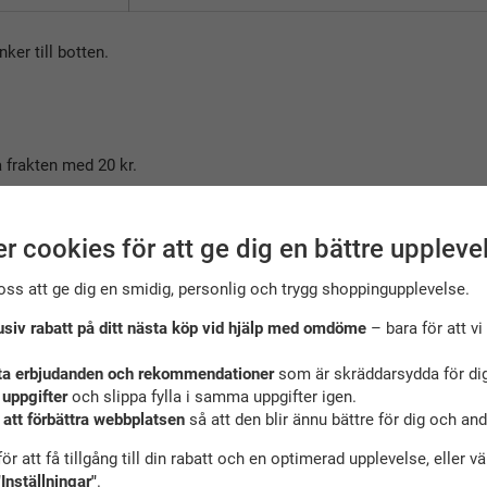
ker till botten.
 frakten med 20 kr.
r cookies för att ge dig en bättre uppleve
oss att ge dig en smidig, personlig och trygg shoppingupplevelse.
usiv rabatt på ditt nästa köp vid hjälp med omdöme
– bara för att vi 
ta erbjudanden och rekommendationer
som är skräddarsydda för dig
derade tillbehör till denna produkt
 uppgifter
och slippa fylla i samma uppgifter igen.
 att förbättra webbplatsen
så att den blir ännu bättre för dig och an
ör att få tillgång till din rabatt och en optimerad upplevelse, eller v
"Inställningar"
.