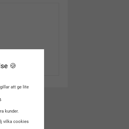
lse 🍪
gillar att ge lite
.
dra kunder.
älj vilka cookies