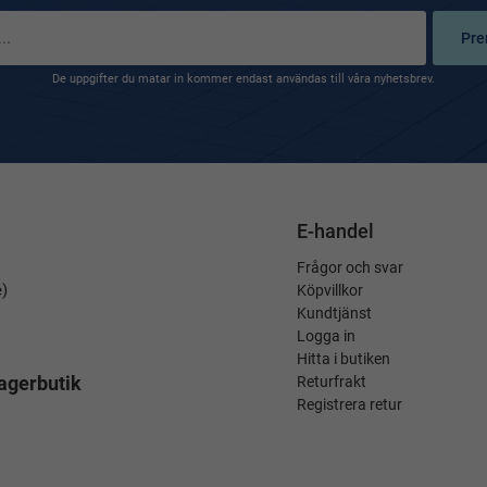
Pre
De uppgifter du matar in kommer endast användas till våra nyhetsbrev.
E-handel
Frågor och svar
é)
Köpvillkor
Kundtjänst
Logga in
Hitta i butiken
agerbutik
Returfrakt
Registrera retur