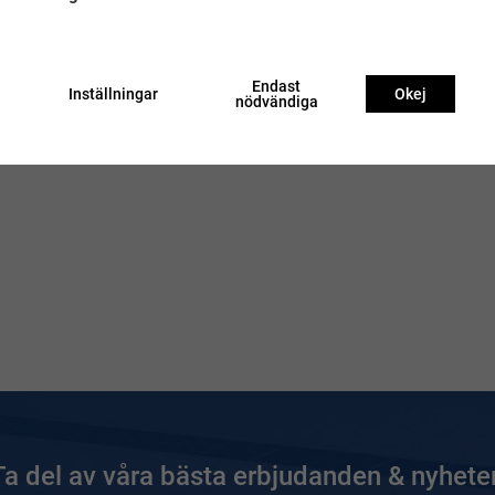
Endast
Inställningar
Okej
nödvändiga
Ta del av våra bästa erbjudanden & nyheter