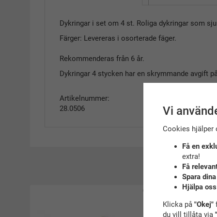
Dykringar i set om 4 st. Roliga dykringar som sjun
Färger: Levereras i osorterade fäger.
Rekommenderas från 6 år.
Dykringar 4 stycken har en skrymmande avgift på
Artikelnummer:
Vi använde
28.0506
Cookies hjälper 
Få en exkl
extra!
Få relevan
Rekommen
Spara dina
Hjälpa oss
Klicka på
"Okej"
f
du vill tillåta via