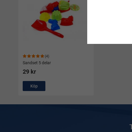
(4)
Sandset 5 delar
29 kr
Köp