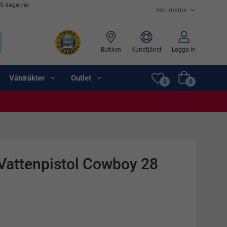
65 dagar/år
Butiken
Kundtjänst
Logga in
Våtdräkter
Outlet
0
0
Vattenpistol Cowboy 28