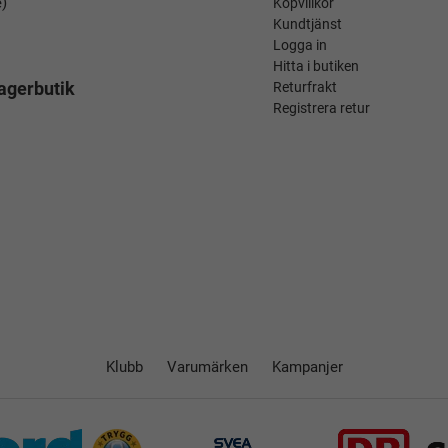
é)
Köpvillkor
Kundtjänst
Logga in
Hitta i butiken
agerbutik
Returfrakt
Registrera retur
Klubb
Varumärken
Kampanjer