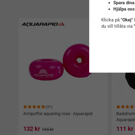
Spara dina
R
Hjälpa oss
Klicka på
"Okej"
f
du vill tillåta via
(31)
Armpuffar aquaring rosa - Aquarapid
Badstrump
Aquarapi
132 kr
111 kr
165 kr