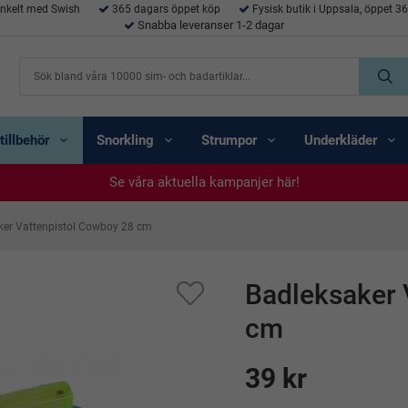
enkelt med Swish
365 dagars öppet köp
Fysisk butik i Uppsala, öppet 3
Snabba leveranser 1-2 dagar
tillbehör
Snorkling
Strumpor
Underkläder
Se våra aktuella kampanjer här!
Se våra aktuella kampanjer här!
Se våra aktuella kampanjer här!
Se våra aktuella kampanjer här!
Se våra aktuella kampanjer här!
ker Vattenpistol Cowboy 28 cm
Badleksaker 
cm
39 kr