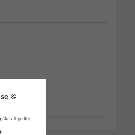
lse 🍪
gillar att ge lite
.