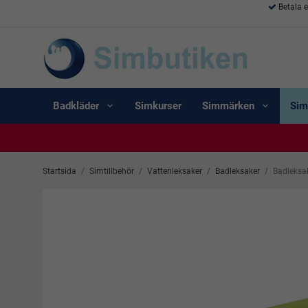
Betala 
Badkläder
Simkurser
Simmärken
Sim
Startsida
/
Simtillbehör
/
Vattenleksaker
/
Badleksaker
/
Badleksa