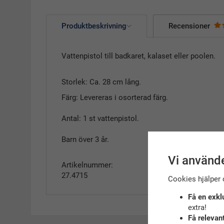
Produktbeskrivning
Recensioner
Vattenpistol till badkaret, kalaset eller poolen.
Storlek: Ca. 28 cm lång.
Färg: Levereras i osorterad färg.
Antal: 1 st vattenpistol.
Barn över 3 år.
Vi använde
Artikelnummer:
27.4715
Cookies hjälper 
Få en exkl
extra!
Få relevan