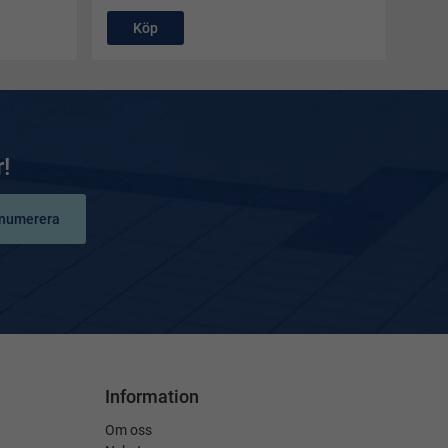
Köp
!
numerera
Information
Om oss