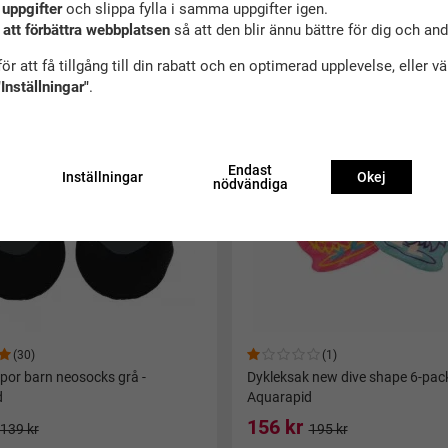
 uppgifter
och slippa fylla i samma uppgifter igen.
ekommenderade tillbehör till denna produ
 att förbättra webbplatsen
så att den blir ännu bättre för dig och an
ör att få tillgång till din rabatt och en optimerad upplevelse, eller v
"Inställningar"
.
Endast
Inställningar
Okej
nödvändiga
(30)
(1)
or barn neosocks grå -
Dykleksak new dive shape 6-pack
d
Aquarapid
156 kr
139 kr
195 kr