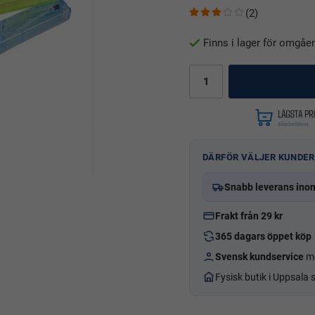
(2)
Finns i lager för omgåe
DÄRFÖR VÄLJER KUNDER
Snabb leverans ino
Frakt från 29 kr
365 dagars öppet köp
Svensk kundservice
me
Fysisk butik i Uppsala