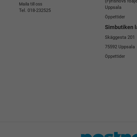
(Fyrishovs foaj
Maila till oss
Uppsala
Tel. 018-232525
Öppettider
Simbutiken l
Skäggesta 201
75592 Uppsala
Öppettider