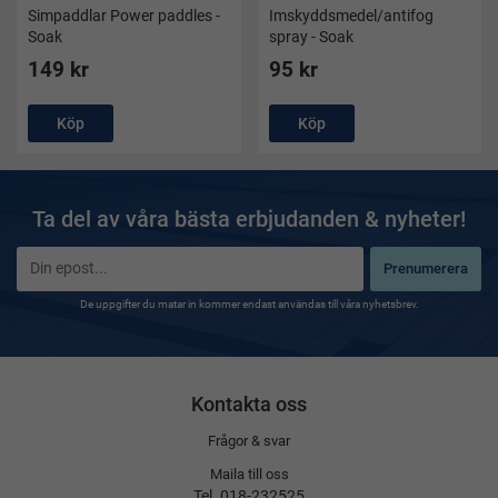
Simpaddlar Power paddles -
Imskyddsmedel/antifog
Soak
spray - Soak
149 kr
95 kr
Köp
Köp
Ta del av våra bästa erbjudanden & nyheter!
Prenumerera
De uppgifter du matar in kommer endast användas till våra nyhetsbrev.
Kontakta oss
Frågor & svar
Maila till oss
Tel. 018-232525