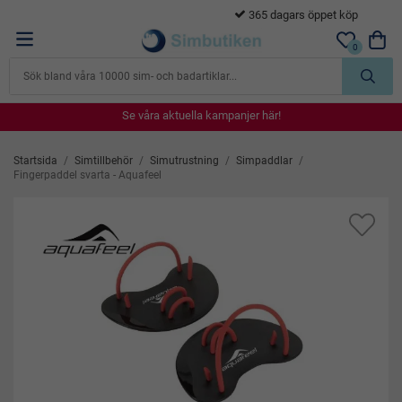
365 dagars öppet köp
…
0
Se våra aktuella kampanjer här!
Se våra aktuella kampanjer här!
Se våra aktuella kampanjer här!
Se våra aktuella kampanjer här!
Se våra aktuella kampanjer här!
Startsida
/
Simtillbehör
/
Simutrustning
/
Simpaddlar
/
Fingerpaddel svarta - Aquafeel