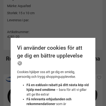
Märke: Aquafeel
Storlek: 15 x 10 cm
Levereras i par.
Artikelnummer:
4281-20
Vi använder cookies för att
ge dig en bättre upplevelse
Rekommenderade tillbehör till denna
🍪
produkt
Cookies hjälper oss att ge dig en smidig,
personlig och trygg shoppingupplevelse.
Få en exklusiv rabatt på ditt nästa köp vid
hjälp med omdöme
– bara för att vi gillar
att ge lite extra!
Få relevanta erbjudanden och
rekommendationer
som är