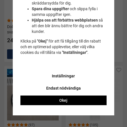
skräddarsydda för dig.
Spara dina uppgifter
och slippa fylla i
samma uppgifter igen.
Hjälpa oss att förbättra webbplatsen
så
(1)
(32)
att den blir ännu bättre för dig och andra
Dolme - Pull buoy Navigator
Dolme Foam pull buoy II
kunder.
svart/vit - Soak
svart från Soak
249 kr
199 kr
Klicka på
"Okej"
för att få tillgång till din rabatt
och en optimerad upplevelse, eller välj vilka
cookies du vill tillåta via
"Inställningar"
.
Köp
Köp
Inställningar
Endast nödvändiga
Okej
(97)
(105)