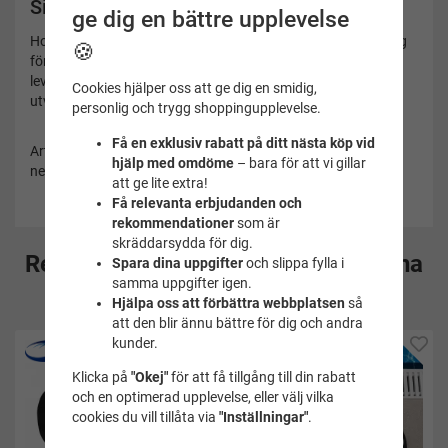
Simbutiken
ge dig en bättre upplevelse
Hos Simbutiken hittar du ett brett sortiment av simutrustning
🍪
för både träning och tävling. Vi har stort lager, snabba
leveranser och noga utvalda produkter som hjälper dig att
Cookies hjälper oss att ge dig en smidig,
utvecklas i bassängen.
personlig och trygg shoppingupplevelse.
Få en exklusiv rabatt på ditt nästa köp vid
Artikelnummer:
hjälp med omdöme
– bara för att vi gillar
ness9174-919
att ge lite extra!
Få relevanta erbjudanden och
rekommendationer
som är
skräddarsydda för dig.
Rekommenderade tillbehör till denna
Spara dina uppgifter
och slippa fylla i
samma uppgifter igen.
produkt
Hjälpa oss att förbättra webbplatsen
så
att den blir ännu bättre för dig och andra
kunder.
Klicka på
"Okej"
för att få tillgång till din rabatt
och en optimerad upplevelse, eller välj vilka
cookies du vill tillåta via
"Inställningar"
.