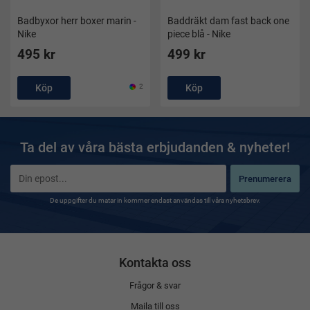
Badbyxor herr boxer marin -
Baddräkt dam fast back one
Nike
piece blå - Nike
495 kr
499 kr
Köp
2
Köp
Ta del av våra bästa erbjudanden & nyheter!
Prenumerera
De uppgifter du matar in kommer endast användas till våra nyhetsbrev.
Kontakta oss
Frågor & svar
Maila till oss