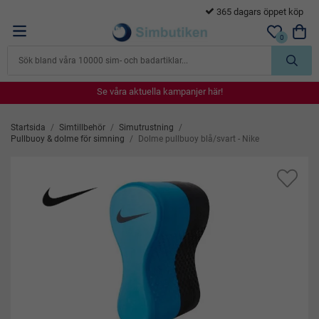
365 dagars öppet köp
…
0
Se våra aktuella kampanjer här!
Se våra aktuella kampanjer här!
Se våra aktuella kampanjer här!
Se våra aktuella kampanjer här!
Se våra aktuella kampanjer här!
Startsida
/
Simtillbehör
/
Simutrustning
/
Pullbuoy & dolme för simning
/
Dolme pullbuoy blå/svart - Nike