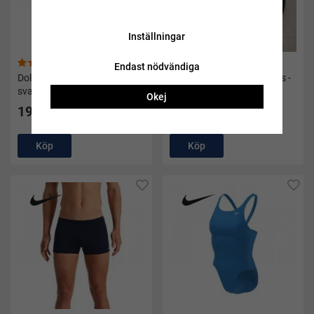
Inställningar
(32)
(97)
Endast nödvändiga
Dolme Foam pull buoy II
Simpaddlar Power paddles -
svart från Soak
Soak
Okej
199 kr
149 kr
Köp
Köp