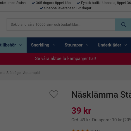
enkelt med Swish
365 dagars öppet köp
Fysisk butik i Uppsala, öppet 3
Snabba leveranser 1-2 dagar
tillbehör
Snorkling
Strumpor
Underkläder
Se våra aktuella kampanjer här!
Se våra aktuella kampanjer här!
Se våra aktuella kampanjer här!
Se våra aktuella kampanjer här!
Se våra aktuella kampanjer här!
ma Stålbåge - Aquarapid
Näsklämma Stå
39 kr
Ord.
49 kr
. Du sparar
10 kr
(
20