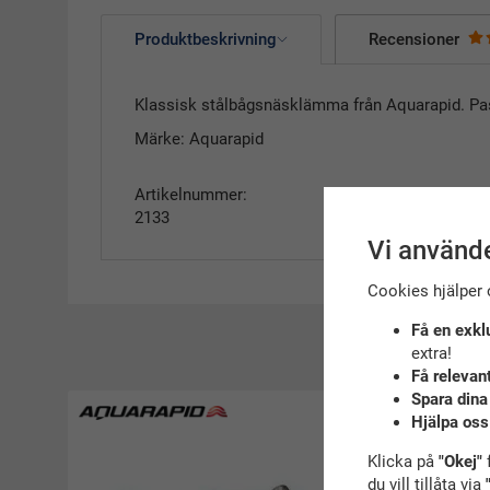
Produktbeskrivning
Recensioner
Klassisk stålbågsnäsklämma från Aquarapid. Passa
Märke: Aquarapid
Artikelnummer:
2133
Vi använde
Cookies hjälper 
Få en exkl
Reko
extra!
Få relevan
Spara dina
Hjälpa oss
Klicka på
"Okej"
f
du vill tillåta via