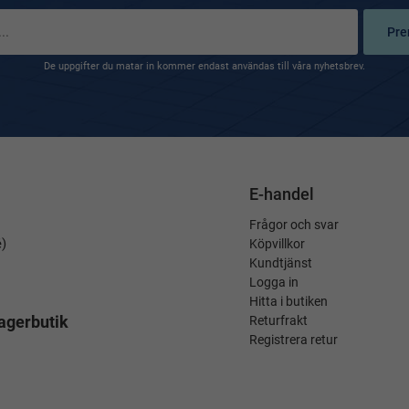
Pre
De uppgifter du matar in kommer endast användas till våra nyhetsbrev.
E-handel
Frågor och svar
é)
Köpvillkor
Kundtjänst
Logga in
Hitta i butiken
agerbutik
Returfrakt
Registrera retur