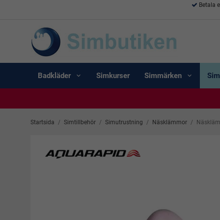
Betala 
Badkläder
Simkurser
Simmärken
Sim
Startsida
/
Simtillbehör
/
Simutrustning
/
Näsklämmor
/
Näskläm