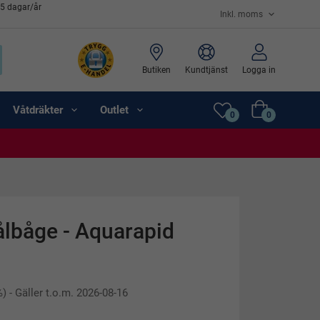
65 dagar/år
Butiken
Kundtjänst
Logga in
Våtdräkter
Outlet
0
0
lbåge - Aquarapid
%)
- Gäller t.o.m. 2026-08-16