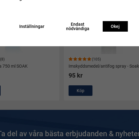
Endast
Inställningar
Okej
nödvändiga
(8)
(105)
ka 750 ml SOAK
Imskyddsmedel/antifog spray - Soak
95 kr
Köp
Ta del av våra bästa erbjudanden & nyheter