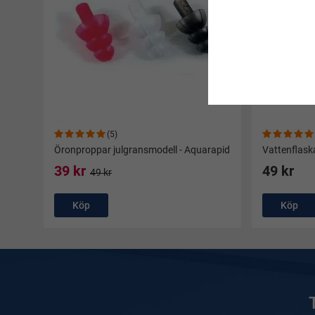
(5)
Öronproppar julgransmodell - Aquarapid
Vattenflas
39 kr
49 kr
49 kr
Köp
Köp