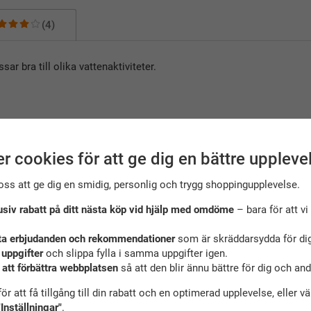
(4)
r bra till olika vattenaktiviteter.
r cookies för att ge dig en bättre uppleve
oss att ge dig en smidig, personlig och trygg shoppingupplevelse.
usiv rabatt på ditt nästa köp vid hjälp med omdöme
– bara för att vi 
mmenderade tillbehör till denna produkt
ta erbjudanden och rekommendationer
som är skräddarsydda för dig
 uppgifter
och slippa fylla i samma uppgifter igen.
 att förbättra webbplatsen
så att den blir ännu bättre för dig och an
ör att få tillgång till din rabatt och en optimerad upplevelse, eller v
"Inställningar"
.