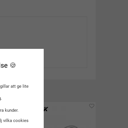
lse 🍪
gillar att ge lite
.
dra kunder.
älj vilka cookies