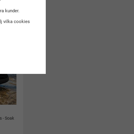
dra kunder.
kt
älj vilka cookies
 - Soak