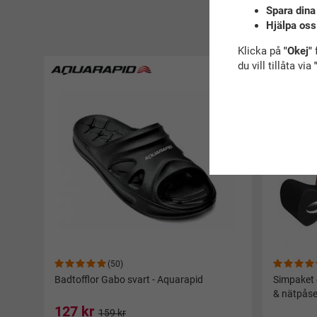
Spara dina
Hjälpa oss
R
Klicka på
"Okej"
f
du vill tillåta via
(50)
Badtofflor Gabo svart - Aquarapid
Simpaket 
& nätpåse
127 kr
159 kr