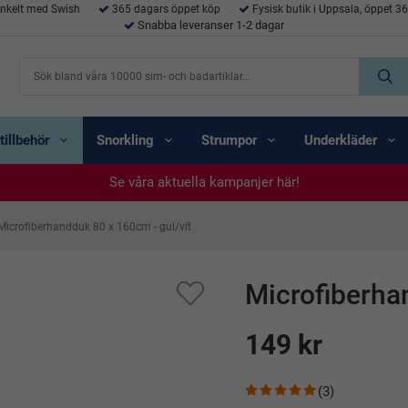
enkelt med Swish
365 dagars öppet köp
Fysisk butik i Uppsala, öppet 3
Snabba leveranser 1-2 dagar
tillbehör
Snorkling
Strumpor
Underkläder
Se våra aktuella kampanjer här!
Se våra aktuella kampanjer här!
Se våra aktuella kampanjer här!
Se våra aktuella kampanjer här!
Se våra aktuella kampanjer här!
Microfiberhandduk 80 x 160cm - gul/vit
Microfiberha
149 kr
(3)