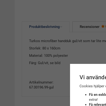
Produktbeskrivning
Recensioner
Turkos microfiber handduk gul/vit som tar lite m
Storlek: 80 x 160cm
Material: 100% polyester
Färg: Gul/vit, se bild
Vi använde
Artikelnummer:
Cookies hjälper 
67.00196.99-gul
Få en exkl
extra!
Få relevan