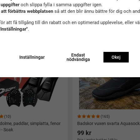
 uppgifter
och slippa fylla i samma uppgifter igen.
 att förbättra webbplatsen
så att den blir ännu bättre för dig och an
ekommenderade tillbehör till denna produ
ör att få tillgång till din rabatt och en optimerad upplevelse, eller v
Bra köp
"Inställningar"
.
Endast
Inställningar
Okej
nödvändiga
(10)
(165)
dolme, paddlar, simplatta, fenor
Badskor vuxen svarta Aquasocks
 - Soak
99 kr
Pris i andra butiker 149 kr