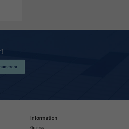
!
numerera
Information
Om oss