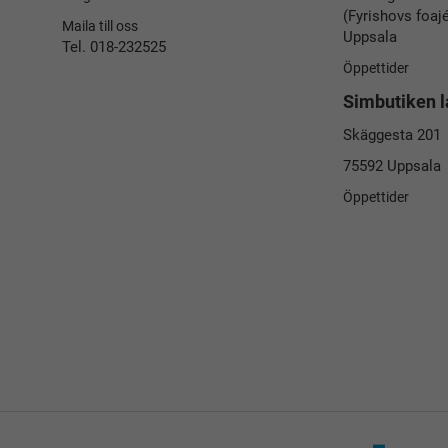
(Fyrishovs foaj
Maila till oss
Uppsala
Tel. 018-232525
Öppettider
Simbutiken l
Skäggesta 201
75592 Uppsala
Öppettider