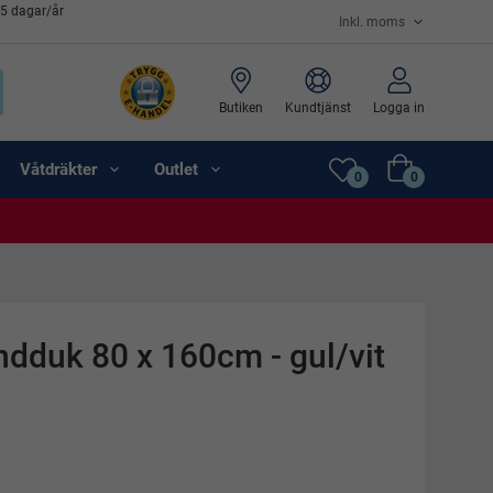
65 dagar/år
Butiken
Kundtjänst
Logga in
Våtdräkter
Outlet
0
0
ndduk 80 x 160cm - gul/vit