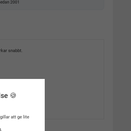
 sedan 2001
rkar snabbt.
lse 🍪
gillar att ge lite
.