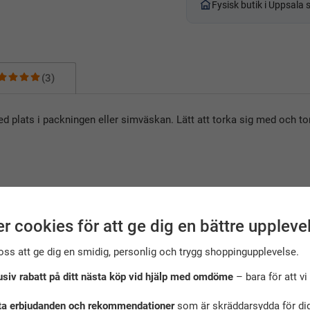
Fysisk butik i Uppsala
(3)
ed plats i packningen eller simväskan. Lätt att torka sig med och to
r cookies för att ge dig en bättre uppleve
oss att ge dig en smidig, personlig och trygg shoppingupplevelse.
usiv rabatt på ditt nästa köp vid hjälp med omdöme
– bara för att vi 
ta erbjudanden och rekommendationer
som är skräddarsydda för dig