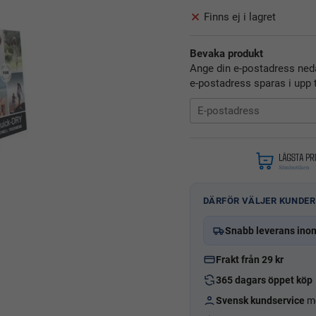
Finns ej i lagret
Bevaka produkt
Ange din e-postadress neda
e-postadress sparas i upp t
DÄRFÖR VÄLJER KUNDER
Snabb leverans ino
Frakt från 29 kr
365 dagars öppet köp
Svensk kundservice
me