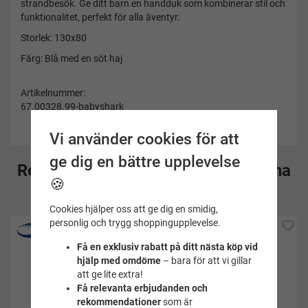
strandbesök. Ge ditt barn en handduk som kombinerar stil och
funktionalitet, perfekt för alla äventyr.
Storlek: 130x80
Färg: Blå med en söt haj
Artikelnummer:
67.00328.99-babyshark
Vi använder cookies för att
ge dig en bättre upplevelse
Rekommenderade tillbehör till denna
🍪
produkt
Cookies hjälper oss att ge dig en smidig,
personlig och trygg shoppingupplevelse.
Få en exklusiv rabatt på ditt nästa köp vid
hjälp med omdöme
– bara för att vi gillar
att ge lite extra!
Få relevanta erbjudanden och
rekommendationer
som är