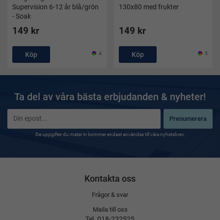
Supervision 6-12 år blå/grön
130x80 med frukter
- Soak
149 kr
149 kr
Köp
4
Köp
5
Ta del av våra bästa erbjudanden & nyheter!
Prenumerera
De uppgifter du matar in kommer endast användas till våra nyhetsbrev.
Kontakta oss
Frågor & svar
Maila till oss
Tel. 018-232525