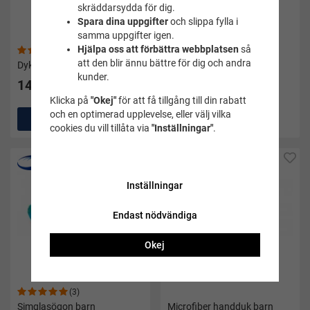
skräddarsydda för dig.
Spara dina uppgifter
och slippa fylla i
samma uppgifter igen.
Hjälpa oss att förbättra webbplatsen
så
(2)
(2)
att den blir ännu bättre för dig och andra
Dykpinnar 6-pack - Soak
Dykring slät röd - Soak
kunder.
149 kr
49 kr
Klicka på
"Okej"
för att få tillgång till din rabatt
och en optimerad upplevelse, eller välj vilka
Köp
Köp
cookies du vill tillåta via
"Inställningar"
.
Inställningar
Endast nödvändiga
Okej
(3)
Simglasögon barn
Microfiber handduk barn