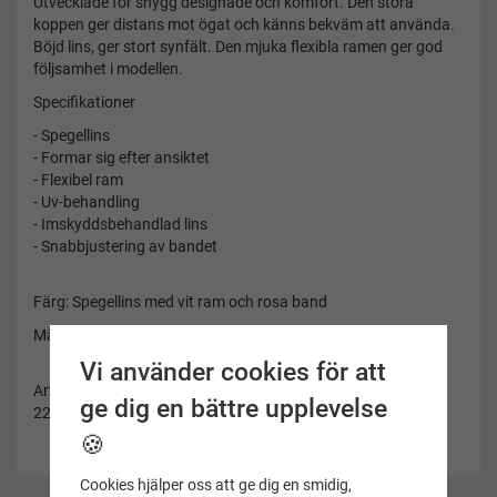
Utvecklade för snygg designade och komfort. Den stora
koppen ger distans mot ögat och känns bekväm att använda.
Böjd lins, ger stort synfält. Den mjuka flexibla ramen ger god
följsamhet i modellen.
Specifikationer
- Spegellins
- Formar sig efter ansiktet
- Flexibel ram
- Uv-behandling
- Imskyddsbehandlad lins
- Snabbjustering av bandet
Färg: Spegellins med vit ram och rosa band
Märke: Aquaspeed
Vi använder cookies för att
Artikelnummer:
ge dig en bättre upplevelse
229-59
🍪
Cookies hjälper oss att ge dig en smidig,