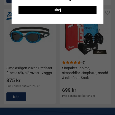
Okej
Bra köp
(6)
Simglasögon vuxen Predator
Simpaket - dolme,
fitness rök/blå/svart - Zoggs
simpaddlar, simplatta, snodd
& nätpåse - Soak
375 kr
Pris i andra butiker 399 kr
699 kr
Pris i andra butiker 845 kr
Köp