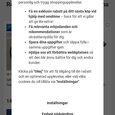
personlig och trygg shoppingupplevelse.
Rekommenderade tillbehör till denna
Få en exklusiv rabatt på ditt nästa köp vid
produkt
hjälp med omdöme
– bara för att vi gillar
att ge lite extra!
Få relevanta erbjudanden och
rekommendationer
som är
skräddarsydda för dig.
Spara dina uppgifter
och slippa fylla i
samma uppgifter igen.
Hjälpa oss att förbättra webbplatsen
så
att den blir ännu bättre för dig och andra
kunder.
Klicka på
"Okej"
för att få tillgång till din rabatt
(97)
och en optimerad upplevelse, eller välj vilka
Simpaddlar Power paddles -
Simglasögon small vuxen
cookies du vill tillåta via
"Inställningar"
.
Soak
Predator flex rök/blå/svart -
Zoggs
475 kr
149 kr
Inställningar
Pris i andra butiker 499 kr
Köp
Köp
Endast nödvändiga