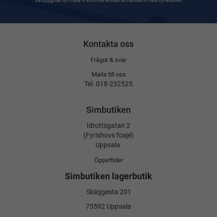
De uppgifter du matar in kommer endast användas till våra nyhetsbrev.
Kontakta oss
Frågor & svar
Maila till oss
Tel. 018-232525
Simbutiken
Idrottsgatan 2
(Fyrishovs foajé)
Uppsala
Öppettider
Simbutiken lagerbutik
Skäggesta 201
75592 Uppsala