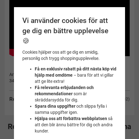
Vi använder cookies för att
ge dig en bättre upplevelse
🍪
Cookies hjälper oss att ge dig en smidig,
personlig och trygg shoppingupplevelse.
Få en exklusiv rabatt på ditt nästa köp vid
Artikelnummer:
hjälp med omdöme
– bara för att vi gillar
34-2410BA
att ge lite extra!
Få relevanta erbjudanden och
rekommendationer
som är
Recensioner
(32)
skräddarsydda för dig.
Spara dina uppgifter
och slippa fylla i
samma uppgifter igen.
Hjälpa oss att förbättra webbplatsen
så
att den blir ännu bättre för dig och andra
Rekommenderade tillbehör till denna
kunder.
produkt