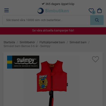
365 dagars öppet köp
0
Se våra aktuella kampanjer här!
Se våra aktuella kampanjer här!
Se våra aktuella kampanjer här!
Se våra aktuella kampanjer här!
Se våra aktuella kampanjer här!
Startsida
/
Simtillbehör
/
Flythjälpmedel barn
/
Simväst barn
/
Simväst barn Bamse 3-6 år - Swimpy