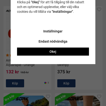
Klicka på
"Okej"
för att få tillgång till din rabatt
och en optimerad upplevelse, eller välj vilka
cookies du vill tillåta via
"Inställningar"
.
Inställningar
Endast nödvändiga
Okej
(17)
(40)
Armpuffar Aquaring -
Simväst barn 3-6 år gul -
Aquarapid - Orange
Swimpy
132 kr
375 kr
165 kr
Köp
5
Köp
Bra köp
Bra köp