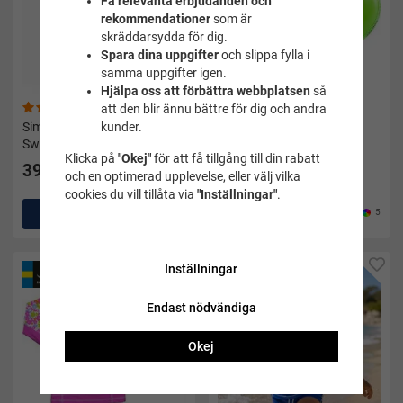
Få relevanta erbjudanden och
rekommendationer
som är
skräddarsydda för dig.
Spara dina uppgifter
och slippa fylla i
samma uppgifter igen.
Hjälpa oss att förbättra webbplatsen
så
(12)
(41)
att den blir ännu bättre för dig och andra
Simväst barn Bamse 2-3 år -
Armpuffar Aquaring -
kunder.
Swimpy
Aquarapid - Grön
Klicka på
"Okej"
för att få tillgång till din rabatt
399 kr
132 kr
165 kr
och en optimerad upplevelse, eller välj vilka
cookies du vill tillåta via
"Inställningar"
.
Köp
Köp
5
Inställningar
Endast nödvändiga
Okej