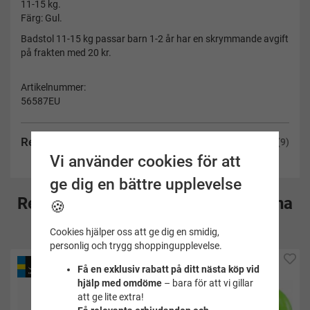
11-15 kg.
Färg: Gul.
Badstol 11-15 kg passar barn 1-2 år har en skrymmande avgift
på frakten med 20 kr.
Artikelnummer:
56587EU
Recensioner
(9)
Vi använder cookies för att
ge dig en bättre upplevelse
Rekommenderade tillbehör till denna
🍪
produkt
Cookies hjälper oss att ge dig en smidig,
personlig och trygg shoppingupplevelse.
Få en exklusiv rabatt på ditt nästa köp vid
hjälp med omdöme
– bara för att vi gillar
att ge lite extra!