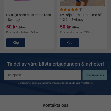
(1)
Uv tröja barn hitta nemo rosa
Uv tröja barn hitta nemo blå
- Swimpy
1-2 år - Swimpy
50 kr
50 kr
99 kr
99 kr
Pris i andra butiker 249 kr
Pris i andra butiker 249 kr
Köp
Köp
Ta del av våra bästa erbjudanden & nyheter!
Prenumerera
De uppgifter du matar in kommer endast användas till våra nyhetsbrev.
Kontakta oss