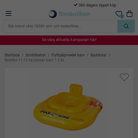
365 dagars öppet köp
…
0
Se våra aktuella kampanjer här!
Se våra aktuella kampanjer här!
Se våra aktuella kampanjer här!
Se våra aktuella kampanjer här!
Se våra aktuella kampanjer här!
Startsida
/
Simtillbehör
/
Flythjälpmedel barn
/
Badstolar
/
Badstol 11-15 kg passar barn 1-2 år