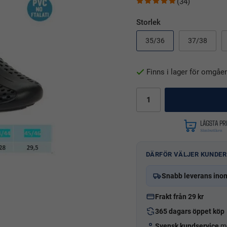
(34)
Storlek
35/36
37/38
Finns i lager för omgåe
DÄRFÖR VÄLJER KUNDER
Snabb leverans ino
Frakt från 29 kr
365 dagars öppet köp
Svensk kundservice
me