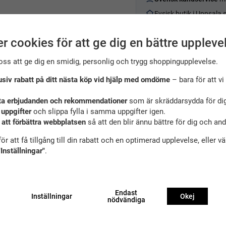
Fysisk butik i Uppsala
r cookies för att ge dig en bättre uppleve
oss att ge dig en smidig, personlig och trygg shoppingupplevelse.
(34)
usiv rabatt på ditt nästa köp vid hjälp med omdöme
– bara för att vi 
l, har anti slip slula för golven i simhallen. Passar även bra för 
ta erbjudanden och rekommendationer
som är skräddarsydda för dig
 uppgifter
och slippa fylla i samma uppgifter igen.
 att förbättra webbplatsen
så att den blir ännu bättre för dig och an
ör att få tillgång till din rabatt och en optimerad upplevelse, eller v
"Inställningar"
.
Endast
Inställningar
Okej
nödvändiga