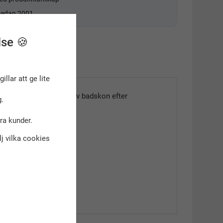
 sedan 2001
lse 🍪
gillar att ge lite
vattenbymnastik. Torka av badskon efter
.
dra kunder.
älj vilka cookies