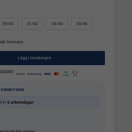
39/40
41/42
43/44
45/46
nde leverans
Lägg i varukorgen
 SIMBUTIKEN
m 1–2 arbetsdagar
d produktkunskap