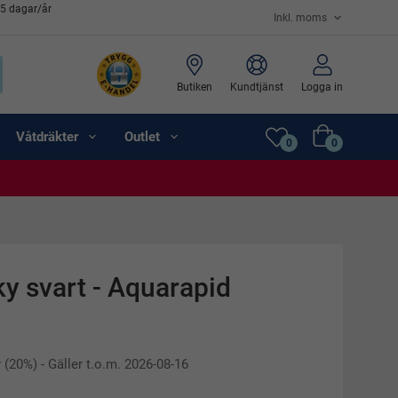
65 dagar/år
Butiken
Kundtjänst
Logga in
Våtdräkter
Outlet
0
0
y svart - Aquarapid
r
(
20
%)
- Gäller t.o.m. 2026-08-16