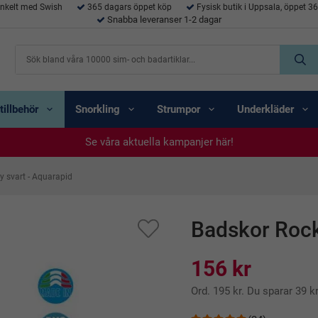
enkelt med Swish
365 dagars öppet köp
Fysisk butik i Uppsala, öppet 3
Snabba leveranser 1-2 dagar
tillbehör
Snorkling
Strumpor
Underkläder
Se våra aktuella kampanjer här!
Se våra aktuella kampanjer här!
Se våra aktuella kampanjer här!
Se våra aktuella kampanjer här!
Se våra aktuella kampanjer här!
y svart - Aquarapid
Badskor Rock
156 kr
Ord.
195 kr
. Du sparar
39 k