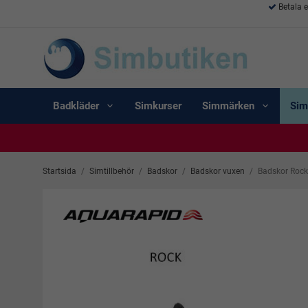
Betala 
Badkläder
Simkurser
Simmärken
Sim
Startsida
/
Simtillbehör
/
Badskor
/
Badskor vuxen
/
Badskor Rock