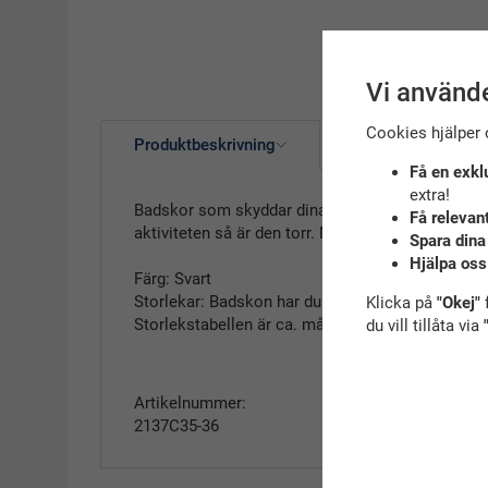
Vi använde
Cookies hjälper 
Produktbeskrivning
Recensioner
Få en exkl
extra!
Badskor som skyddar dina fötter mot vassa föremå
Få relevan
aktiviteten så är den torr. Mjuka och följsamma.
Spara dina
Hjälpa oss
Färg: Svart
Storlekar: Badskon har dubbelstorlekar
Klicka på
"Okej"
f
Storlekstabellen är ca. mått.
du vill tillåta via
Artikelnummer:
2137C35-36