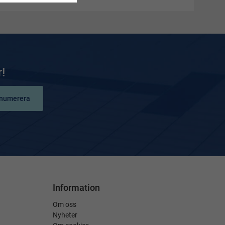
!
numerera
Information
Om oss
Nyheter