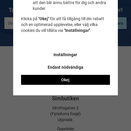
att den blir ännu bättre för dig och andra
kunder.
Ta del av våra bästa erbjudanden & nyheter!
Klicka på
"Okej"
för att få tillgång till din rabatt
Prenumerera
och en optimerad upplevelse, eller välj vilka
cookies du vill tillåta via
"Inställningar"
.
De uppgifter du matar in kommer endast användas till våra nyhetsbrev.
Inställningar
Kontakta oss
Endast nödvändiga
Frågor & svar
Maila till oss
Okej
Tel. 018-232525
Simbutiken
Idrottsgatan 2
(Fyrishovs foajé)
Uppsala
Öppettider