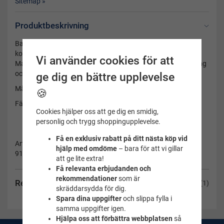
Sitemap »
Produktbeskrivning
Badmössa Classic Logo Silicon rosa har en mjuk och
komfortabel passform. Dekorativ Arena logotype på.
Vi använder cookies för att
Materialet är 100% silikon som lämpar sig bra både för träning
och tävling.
ge dig en bättre upplevelse
Märke: Arena
🍪
Färg: Rosa
Cookies hjälper oss att ge dig en smidig,
personlig och trygg shoppingupplevelse.
Få en exklusiv rabatt på ditt nästa köp vid
Artikelnummer:
hjälp med omdöme
– bara för att vi gillar
91662-91
att ge lite extra!
Få relevanta erbjudanden och
rekommendationer
som är
Recensioner
(1)
skräddarsydda för dig.
Spara dina uppgifter
och slippa fylla i
samma uppgifter igen.
Hjälpa oss att förbättra webbplatsen
så