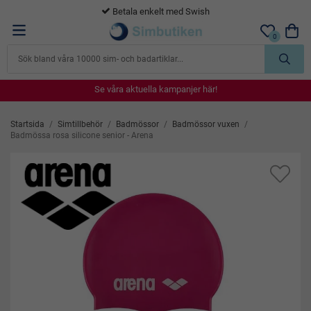
Betala enkelt med Swish
0
Se våra aktuella kampanjer här!
Se våra aktuella kampanjer här!
Se våra aktuella kampanjer här!
Se våra aktuella kampanjer här!
Se våra aktuella kampanjer här!
Startsida
/
Simtillbehör
/
Badmössor
/
Badmössor vuxen
/
Badmössa rosa silicone senior - Arena