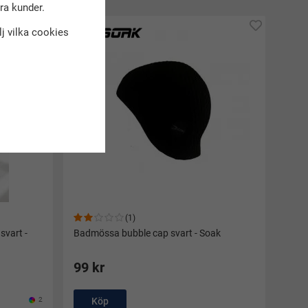
dra kunder.
älj vilka cookies
(1)
svart -
Badmössa bubble cap svart - Soak
99 kr
2
Köp