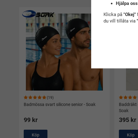
Hjälpa oss
Rekommender
Klicka på
"Okej"
f
du vill tillåta via
(19)
Badmössa svart silicone senior - Soak
Baddräkt 
Soak
99 kr
395 kr
Köp
Köp