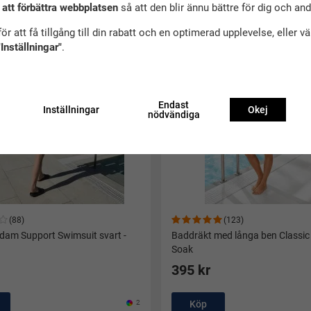
 att förbättra webbplatsen
så att den blir ännu bättre för dig och an
as
ör att få tillgång till din rabatt och en optimerad upplevelse, eller v
"Inställningar"
.
Endast
Inställningar
Okej
nödvändiga
(88)
(123)
dam Support Swimsuit svart -
Baddräkt med långa ben Classic 
Soak
395 kr
2
Köp