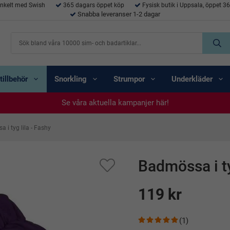
enkelt med Swish
365 dagars öppet köp
Fysisk butik i Uppsala, öppet 3
Snabba leveranser 1-2 dagar
tillbehör
Snorkling
Strumpor
Underkläder
Se våra aktuella kampanjer här!
Se våra aktuella kampanjer här!
Se våra aktuella kampanjer här!
Se våra aktuella kampanjer här!
Se våra aktuella kampanjer här!
 i tyg lila - Fashy
Badmössa i ty
119 kr
(1)