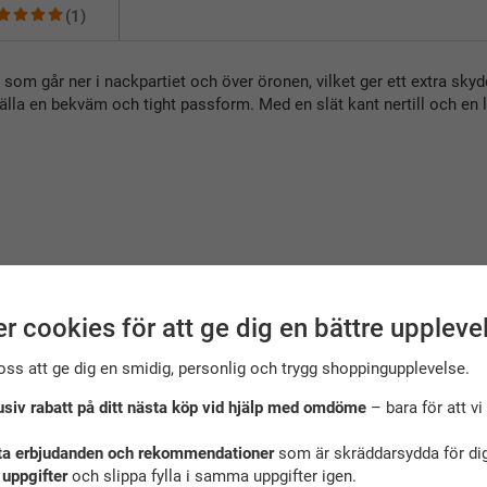
(1)
m går ner i nackpartiet och över öronen, vilket ger ett extra skyd
la en bekväm och tight passform. Med en slät kant nertill och en l
r cookies för att ge dig en bättre uppleve
oss att ge dig en smidig, personlig och trygg shoppingupplevelse.
usiv rabatt på ditt nästa köp vid hjälp med omdöme
– bara för att vi 
ta erbjudanden och rekommendationer
som är skräddarsydda för dig
ekommenderade tillbehör till denna produ
 uppgifter
och slippa fylla i samma uppgifter igen.