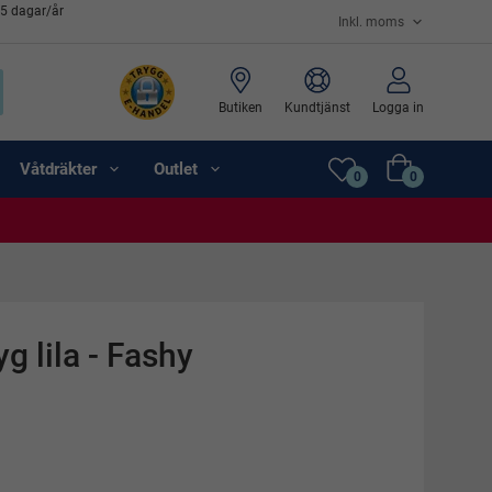
65 dagar/år
Butiken
Kundtjänst
Logga in
Våtdräkter
Outlet
0
0
g lila - Fashy