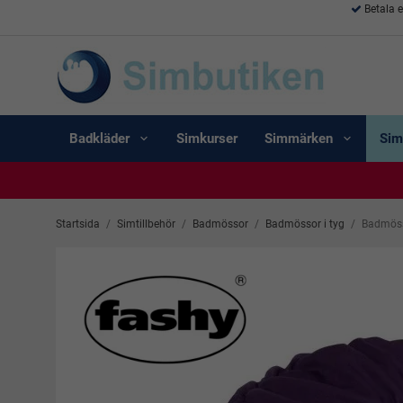
Betala 
Badkläder
Simkurser
Simmärken
Sim
Startsida
/
Simtillbehör
/
Badmössor
/
Badmössor i tyg
/
Badmössa