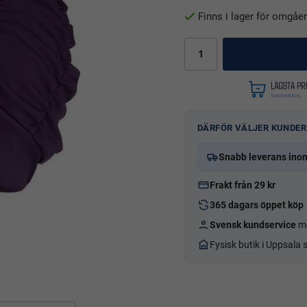
Finns i lager för omgåe
DÄRFÖR VÄLJER KUNDER
Snabb leverans ino
Frakt från 29 kr
365 dagars öppet köp
Svensk kundservice
me
Fysisk butik i Uppsala