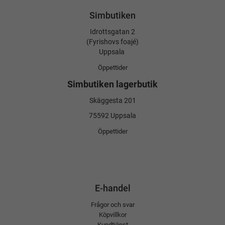
Simbutiken
Idrottsgatan 2
(Fyrishovs foajé)
Uppsala
Öppettider
Simbutiken lagerbutik
Skäggesta 201
75592 Uppsala
Öppettider
E-handel
Frågor och svar
Köpvillkor
Kundtjänst