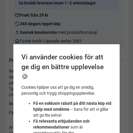
Snabb leverans inom 1–2 arbetsdagar
Frakt från 29 kr
365 dagars öppet köp
Svensk kundservice
med produktkunskap
Fysisk butik i Uppsala sedan 2001
Vi använder cookies för att
Produktbeskrivning
ge dig en bättre upplevelse
Badmössa dam bubble cap tic-tac blå är ett perfekt val för
🍪
damer med långt hår, som letar efter en rymlig och bekväm
passform. Badmössan finns också i en mängd olika färger.
Cookies hjälper oss att ge dig en smidig,
Tjockt gummimaterial med luftfyllda bubblor. Passar 57-62
personlig och trygg shoppingupplevelse.
cm.
Få en exklusiv rabatt på ditt nästa köp vid
Material: Latex
hjälp med omdöme
– bara för att vi gillar
Färg: Blå, se bild
att ge lite extra!
Få relevanta erbjudanden och
rekommendationer
som är
Artikelnummer: