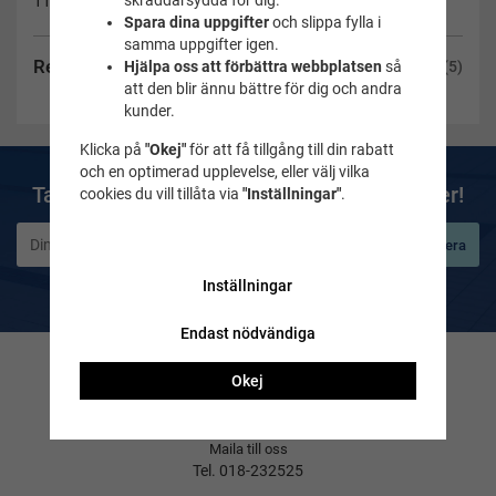
skräddarsydda för dig.
117-01
Spara dina uppgifter
och slippa fylla i
samma uppgifter igen.
Recensioner
(5)
Hjälpa oss att förbättra webbplatsen
så
att den blir ännu bättre för dig och andra
kunder.
Klicka på
"Okej"
för att få tillgång till din rabatt
och en optimerad upplevelse, eller välj vilka
Ta del av våra bästa erbjudanden & nyheter!
cookies du vill tillåta via
"Inställningar"
.
Prenumerera
De uppgifter du matar in kommer endast användas till våra nyhetsbrev.
Inställningar
Endast nödvändiga
Kontakta oss
Okej
Frågor & svar
Maila till oss
Tel. 018-232525