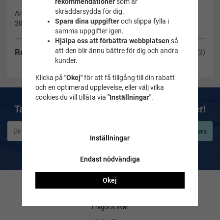
rekommendationer
som är
skräddarsydda för dig.
Artikelnummer:
Spara dina uppgifter
och slippa fylla i
2015-111
samma uppgifter igen.
Hjälpa oss att förbättra webbplatsen
så
att den blir ännu bättre för dig och andra
Recensioner
(2)
kunder.
Klicka på
"Okej"
för att få tillgång till din rabatt
och en optimerad upplevelse, eller välj vilka
cookies du vill tillåta via
"Inställningar"
.
Ta del av våra bästa erbjudanden & nyheter!
Prenumerera
Inställningar
De uppgifter du matar in kommer endast användas till våra nyhetsbrev.
Endast nödvändiga
Okej
Kontakta oss
Frågor & svar