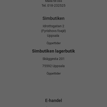
Maila till oss
Tel. 018-232525
Simbutiken
Idrottsgatan 2
(Fyrishovs foajé)
Uppsala
Öppettider
Simbutiken lagerbutik
Skäggesta 201
75592 Uppsala
Öppettider
E-handel