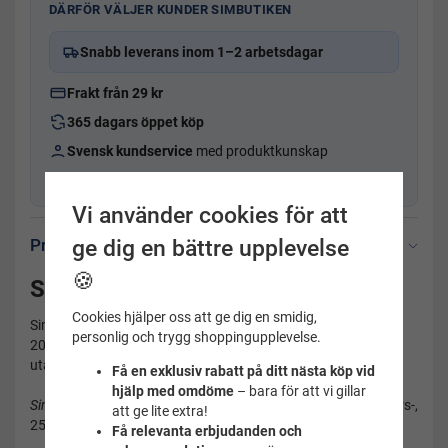
DÄRFÖR VÄLJER KUNDER SIMBUTIKEN
Snabb leverans inom 1–2 arbetsdagar
Frakt från 29 kr
365 dagars öppet köp
Svensk kundservice
med produktkunskap
Fysisk butik i Uppsala sedan 2001
Vi använder cookies för att
ge dig en bättre upplevelse
Produktbeskrivning
🍪
Simborgarmärket 2015
Cookies hjälper oss att ge dig en smidig,
Simning:
personlig och trygg shoppingupplevelse.
200 meter simning med valfritt simsätt, i bröst eller ryggläge,
utan tidtagning.
Få en exklusiv rabatt på ditt nästa köp vid
hjälp med omdöme
– bara för att vi gillar
Simborgarmärket
finns som årsmärke samt som 5 års-, 10 års-,
att ge lite extra!
25 års-, 40 års- och 50 årsmärke.
Få relevanta erbjudanden och