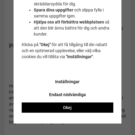
Snabbtorkande och fukttransporterande material
skräddarsydda för dig.
Håller dig sval och torr under träning
Spara dina uppgifter
och slippa fylla i
Lätt och bekväm passform
samma uppgifter igen.
Vita sömmar för en sportig design
Hjälpa oss att förbättra webbplatsen
så
Perfekt för simträning, gym, löpning och annan träning
att den blir ännu bättre för dig och andra
Stilren röd färg med Speedo-logga
kunder.
Klicka på
"Okej"
för att få tillgång till din rabatt
Produktinformation
och en optimerad upplevelse, eller välj vilka
cookies du vill tillåta via
"Inställningar"
.
Material:
100 % polyester
Färg:
Röd
Detaljer:
Meshpanel på ryggen och vita sömmar
Märke:
Speedo
Inställningar
Hos
Simbutiken
hittar du
Speedo Veeti T-shirts
och andra
träningskläder av hög kvalitet för simning och träning. Vi
Endast nödvändiga
erbjuder stort lager, snabba leveranser och ett brett sortiment
av simutrustning och funktionskläder från världsledande
Okej
varumärken. Speedo Veeti T-shirt Röd är ett utmärkt val för dig
som söker en lätt, ventilerande och bekväm funktionströja med
hög kvalitet och sportig design.