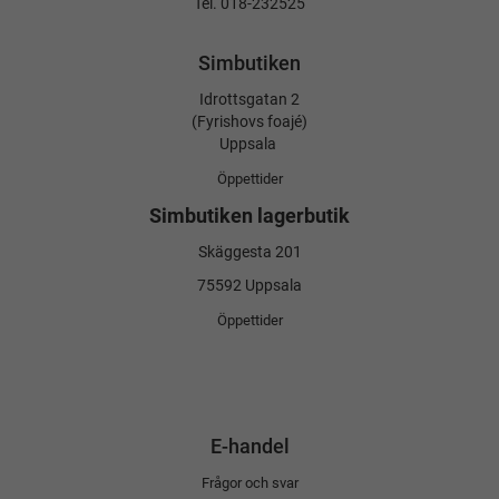
Tel. 018-232525
Simbutiken
Idrottsgatan 2
(Fyrishovs foajé)
Uppsala
Öppettider
Simbutiken lagerbutik
Skäggesta 201
75592 Uppsala
Öppettider
E-handel
Frågor och svar