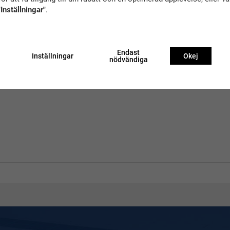
terial
"Inställningar"
.
nan idrott
Endast
Inställningar
Okej
nödvändiga