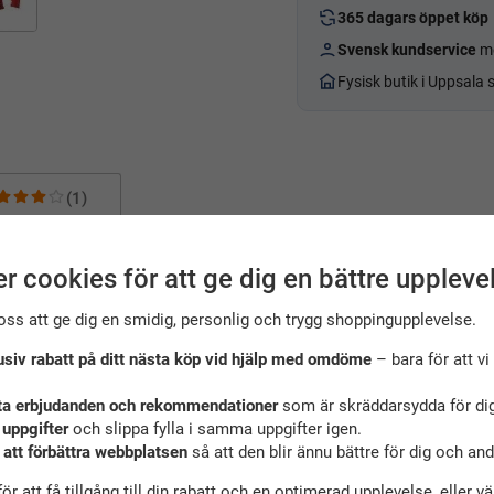
365 dagars öppet köp
Svensk kundservice
me
Fysisk butik i Uppsala
(1)
junior – Speedo
r cookies för att ge dig en bättre uppleve
onströja från Speedo
, utvecklad för aktiva barn och juniorer som trä
oss att ge dig en smidig, personlig och trygg shoppingupplevelse.
ukt från kroppen och hjälper till att hålla dig torr, sval och bekväm 
usiv rabatt på ditt nästa köp vid hjälp med omdöme
– bara för att vi 
och gör tröjan perfekt att använda vid uppvärmning, mellan tävling
med mörkblå Speedo-logga ger ett sportigt och snyggt intryck som 
ta erbjudanden och rekommendationer
som är skräddarsydda för dig
 uppgifter
och slippa fylla i samma uppgifter igen.
 att förbättra webbplatsen
så att den blir ännu bättre för dig och an
ior
ör att få tillgång till din rabatt och en optimerad upplevelse, eller v