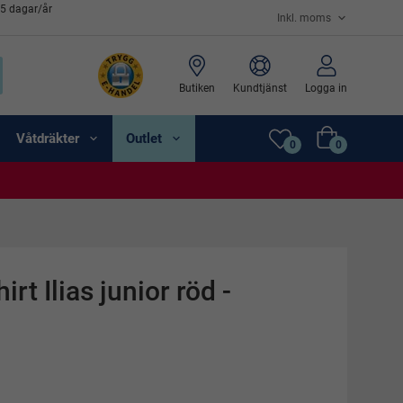
65 dagar/år
Butiken
Kundtjänst
Logga in
Våtdräkter
Outlet
0
0
rt Ilias junior röd -