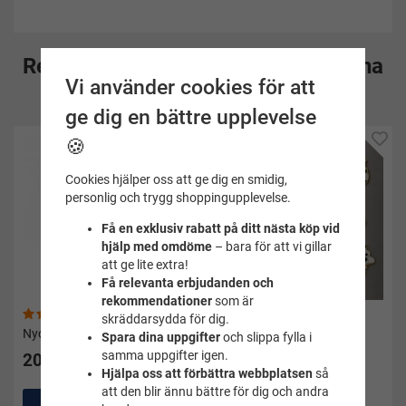
Rekommenderade tillbehör till denna
Vi använder cookies för att
produkt
ge dig en bättre upplevelse
🍪
Cookies hjälper oss att ge dig en smidig,
personlig och trygg shoppingupplevelse.
Få en exklusiv rabatt på ditt nästa köp vid
hjälp med omdöme
– bara för att vi gillar
att ge lite extra!
Få relevanta erbjudanden och
rekommendationer
som är
(11)
(2)
skräddarsydda för dig.
Nyckelring 4-pack säl
5-pack komagneter
Spara dina uppgifter
och slippa fylla i
samma uppgifter igen.
20 kr
10 kr
Hjälpa oss att förbättra webbplatsen
så
att den blir ännu bättre för dig och andra
Köp
Köp