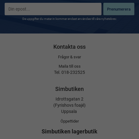
Prenumerera
De uppgifter du matar in kommer endast användas till våra nyhetsbrev.
Kontakta oss
Frågor & svar
Maila till oss
Tel. 018-232525
Simbutiken
Idrottsgatan 2
(Fyrishovs foajé)
Uppsala
Öppettider
Simbutiken lagerbutik