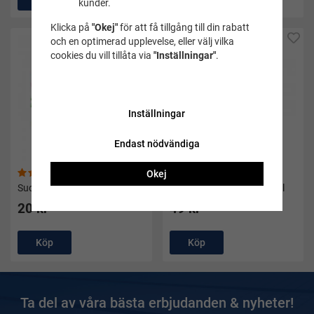
kunder.
Klicka på
"Okej"
för att få tillgång till din rabatt
och en optimerad upplevelse, eller välj vilka
cookies du vill tillåta via
"Inställningar"
.
Inställningar
Endast nödvändiga
Okej
(2)
Suddigum 12-pack djur
Mugg med motiv pluto 3 dl
20 kr
49 kr
Köp
Köp
Ta del av våra bästa erbjudanden & nyheter!