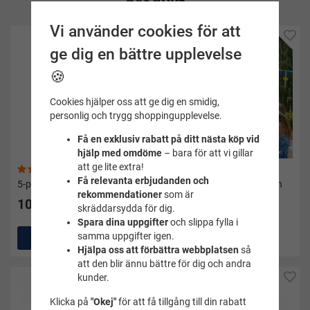
produkt
Vi använder cookies för att
ge dig en bättre upplevelse
🍪
Cookies hjälper oss att ge dig en smidig,
personlig och trygg shoppingupplevelse.
Få en exklusiv rabatt på ditt nästa köp vid
hjälp med omdöme
– bara för att vi gillar
att ge lite extra!
(2)
(21)
Få relevanta erbjudanden och
5-pack safari magneter
Flaggspel Svenska flaggan
rekommendationer
som är
10 kr
25 kr
skräddarsydda för dig.
Spara dina uppgifter
och slippa fylla i
samma uppgifter igen.
Köp
Köp
Hjälpa oss att förbättra webbplatsen
så
att den blir ännu bättre för dig och andra
kunder.
Klicka på
"Okej"
för att få tillgång till din rabatt