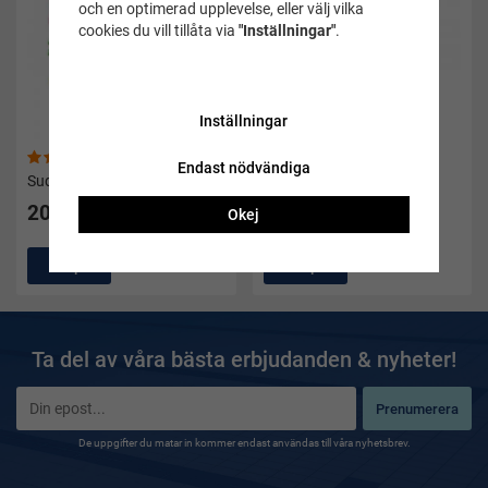
och en optimerad upplevelse, eller välj vilka
cookies du vill tillåta via
"Inställningar"
.
Inställningar
(2)
Endast nödvändiga
Suddigum 12-pack djur
Mugg prinsessa 3 dl
20 kr
49 kr
Okej
Köp
Köp
Ta del av våra bästa erbjudanden & nyheter!
Prenumerera
De uppgifter du matar in kommer endast användas till våra nyhetsbrev.