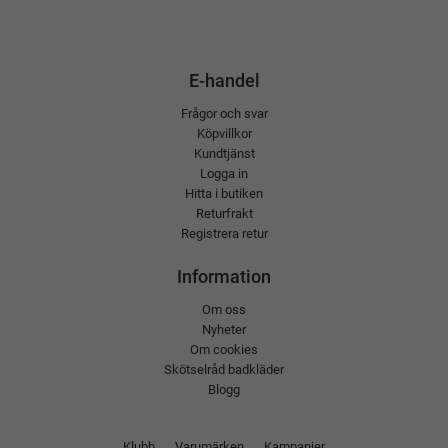
E-handel
Frågor och svar
Köpvillkor
Kundtjänst
Logga in
Hitta i butiken
Returfrakt
Registrera retur
Information
Om oss
Nyheter
Om cookies
Skötselråd badkläder
Blogg
Klubb
Varumärken
Kampanjer