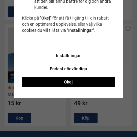
att den blir ännu bättre för dig och andra
kunder.
Köp
Köp
Klicka på
"Okej"
för att få tillgång till din rabatt
och en optimerad upplevelse, eller välj vilka
cookies du vill tillåta via
"Inställningar"
.
Inställningar
Endast nödvändiga
Okej
(3)
(3)
Magnet kräfta
Mugg Bart 3 dl
15 kr
49 kr
Köp
Köp