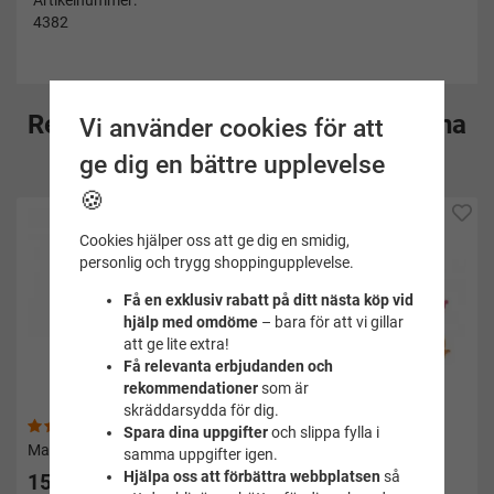
Artikelnummer:
4382
Rekommenderade tillbehör till denna
Vi använder cookies för att
produkt
ge dig en bättre upplevelse
🍪
Cookies hjälper oss att ge dig en smidig,
personlig och trygg shoppingupplevelse.
Få en exklusiv rabatt på ditt nästa köp vid
hjälp med omdöme
– bara för att vi gillar
att ge lite extra!
Få relevanta erbjudanden och
rekommendationer
som är
skräddarsydda för dig.
(1)
(2)
Spara dina uppgifter
och slippa fylla i
Magnet delfin blå
Suddigum 12-pack djur
samma uppgifter igen.
Hjälpa oss att förbättra webbplatsen
så
15 kr
20 kr