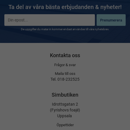
Ta del av våra bästa erbjudanden & nyheter!
Prenumerera
De uppgifter du matar in kommer endast användas till våra nyhetsbrev.
Kontakta oss
Frågor & svar
Maila till oss
Tel. 018-232525
Simbutiken
Idrottsgatan 2
(Fyrishovs foajé)
Uppsala
Öppettider