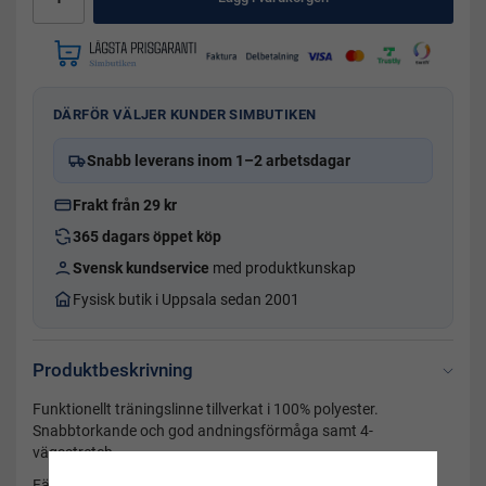
DÄRFÖR VÄLJER KUNDER SIMBUTIKEN
Snabb leverans inom 1–2 arbetsdagar
Frakt från 29 kr
365 dagars öppet köp
Svensk kundservice
med produktkunskap
Fysisk butik i Uppsala sedan 2001
Produktbeskrivning
Funktionellt träningslinne tillverkat i 100% polyester.
Snabbtorkande och god andningsförmåga samt 4-
vägsstretch.
Färg: Svart/rosa