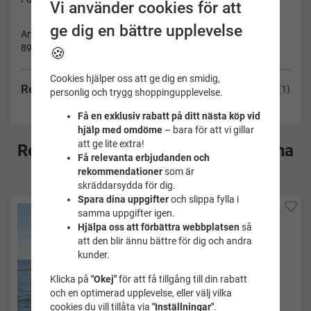
Vi använder cookies för att
ge dig en bättre upplevelse
Artikelnummer:
890002-l44/46
🍪
Cookies hjälper oss att ge dig en smidig,
Recensioner
(1)
personlig och trygg shoppingupplevelse.
Få en exklusiv rabatt på ditt nästa köp vid
hjälp med omdöme
– bara för att vi gillar
att ge lite extra!
Rekommenderade tillbehör till denna
Få relevanta erbjudanden och
produkt
rekommendationer
som är
skräddarsydda för dig.
Spara dina uppgifter
och slippa fylla i
samma uppgifter igen.
Hjälpa oss att förbättra webbplatsen
så
att den blir ännu bättre för dig och andra
kunder.
Klicka på
"Okej"
för att få tillgång till din rabatt
och en optimerad upplevelse, eller välj vilka
cookies du vill tillåta via
"Inställningar"
.