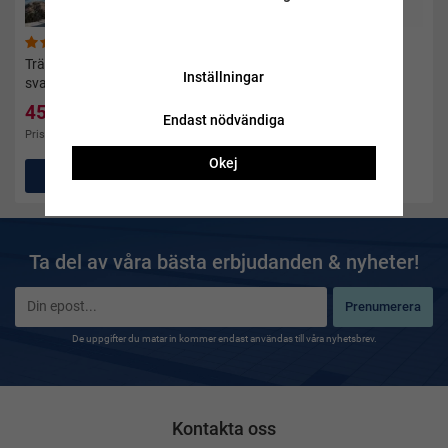
(13)
(23)
Träningsbyxor 3/4
Träningstights dam långa
Inställningar
svart/rosa
svart/rosa
45 kr
50 kr
100 kr
100 kr
Endast nödvändiga
Pris i andra butiker 249 kr
Pris i andra butiker 249 kr
Okej
Köp
Köp
Ta del av våra bästa erbjudanden & nyheter!
Prenumerera
De uppgifter du matar in kommer endast användas till våra nyhetsbrev.
Kontakta oss