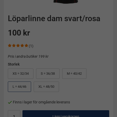
Löparlinne dam svart/rosa
100 kr
(1)
Pris i andra butiker 199 kr
Storlek
XS = 32/34
S = 36/38
M = 40/42
L = 44/46
XL = 48/50
Finns i lager för omgående leverans
Lägg i varukorgen