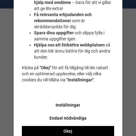
hjälp med omdöme
– bara för att vi gillar
att ge lite extra!
Få relevanta erbjudanden och
Kontakta oss
rekommendationer
som är
skräddarsydda för dig.
Frågor & svar
Spara dina uppgifter
och slippa fylla i
samma uppgifter igen.
Maila till oss
Hjälpa oss att förbättra webbplatsen
så
Tel. 018-232525
att den blir ännu bättre för dig och andra
kunder.
Simbutiken
Klicka på
"Okej"
för att få tillgång till din rabatt
Idrottsgatan 2
och en optimerad upplevelse, eller välj vilka
(Fyrishovs foajé)
cookies du vill tillåta via
"Inställningar"
.
Uppsala
Öppettider
Simbutiken lagerbutik
Inställningar
Skäggesta 201
Endast nödvändiga
75592 Uppsala
Okej
Öppettider