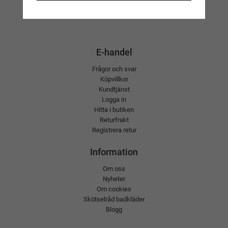
E-handel
Frågor och svar
Köpvillkor
Kundtjänst
Logga in
Hitta i butiken
Returfrakt
Registrera retur
Information
Om oss
Nyheter
Om cookies
Skötselråd badkläder
Blogg