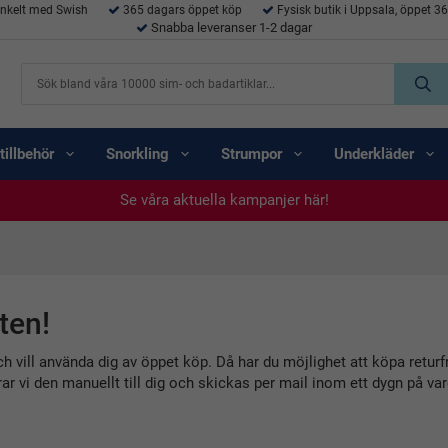
enkelt med Swish
365 dagars öppet köp
Fysisk butik i Uppsala, öppet 3
Snabba leveranser 1-2 dagar
tillbehör
Snorkling
Strumpor
Underkläder
Se våra aktuella kampanjer här!
Se våra aktuella kampanjer här!
Se våra aktuella kampanjer här!
Se våra aktuella kampanjer här!
Se våra aktuella kampanjer här!
ten!
h vill använda dig av öppet köp. Då har du möjlighet att köpa returfr
r vi den manuellt till dig och skickas per mail inom ett dygn på va