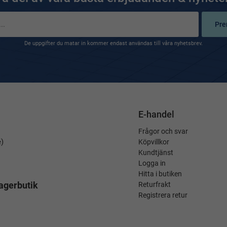
Pre
De uppgifter du matar in kommer endast användas till våra nyhetsbrev.
E-handel
Frågor och svar
é)
Köpvillkor
Kundtjänst
Logga in
Hitta i butiken
agerbutik
Returfrakt
Registrera retur