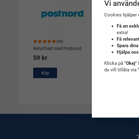
Vi använde
Cookies hjälper 
Få en exkl
extra!
Få relevan
(50)
Spara dina
Returfrakt med Postnord
Hjälpa oss
59 kr
Klicka på
"Okej"
f
du vill tillåta via
Köp