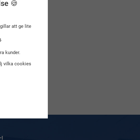
lse 🍪
gillar att ge lite
.
dra kunder.
älj vilka cookies
!