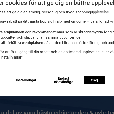
r cookies för att ge dig en bättre uppleve
oss att ge dig en smidig, personlig och trygg shoppingupplevelse.
usiv rabatt på ditt nästa köp vid hjälp med omdöme
– bara för att vi 
ta erbjudanden och rekommendationer
som är skräddarsydda för dig
 uppgifter
och slippa fylla i samma uppgifter igen.
 att förbättra webbplatsen
så att den blir ännu bättre för dig och an
ör att få tillgång till din rabatt och en optimerad upplevelse, eller v
"Inställningar"
.
Endast
Inställningar
Okej
nödvändiga
Ta del av våra bästa erbjudanden & nyheter