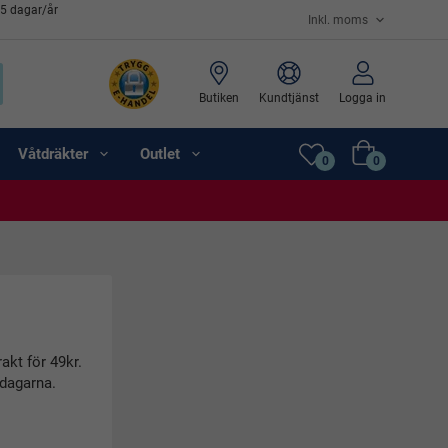
65 dagar/år
Butiken
Kundtjänst
Logga in
Våtdräkter
Outlet
0
0
akt för 49kr.
rdagarna.