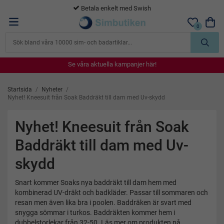
Betala enkelt med Swish
0
Se våra aktuella kampanjer här!
Se våra aktuella kampanjer här!
Se våra aktuella kampanjer här!
Se våra aktuella kampanjer här!
Se våra aktuella kampanjer här!
Startsida
/
Nyheter
/
Nyhet! Kneesuit från Soak Baddräkt till dam med Uv-skydd
Nyhet! Kneesuit från Soak
Baddräkt till dam med Uv-
skydd
Snart kommer Soaks nya baddräkt till dam hem med
kombinerad UV-dräkt och badkläder. Passar till sommaren och
resan men även lika bra i poolen. Baddräken är svart med
snygga sömmar i turkos. Baddräkten kommer hem i
dubbelstorlekar från 32-50. Läs mer om produkten på