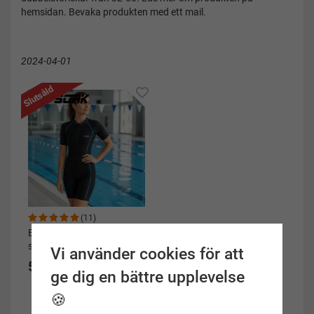
hemsidan. Bevaka produkten med ett mail.
2024-04-01
Slutsåld
(11)
Baddräkt dam Kneesuit
svart/turkos - Soak
Vi använder cookies för att
599 kr
ge dig en bättre upplevelse
🍪