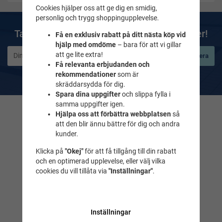
Cookies hjälper oss att ge dig en smidig,
personlig och trygg shoppingupplevelse.
Ta del av våra bästa erbjudanden & nyheter!
Få en exklusiv rabatt på ditt nästa köp vid
hjälp med omdöme
– bara för att vi gillar
att ge lite extra!
Prenumerera
Få relevanta erbjudanden och
De uppgifter du matar in kommer endast användas till våra nyhetsbrev.
rekommendationer
som är
skräddarsydda för dig.
Spara dina uppgifter
och slippa fylla i
samma uppgifter igen.
Hjälpa oss att förbättra webbplatsen
så
Kontakta oss
att den blir ännu bättre för dig och andra
Frågor & svar
kunder.
Maila till oss
Klicka på
"Okej"
för att få tillgång till din rabatt
Tel. 018-232525
och en optimerad upplevelse, eller välj vilka
cookies du vill tillåta via
"Inställningar"
.
Simbutiken
Idrottsgatan 2
(Fyrishovs foajé)
Inställningar
Uppsala