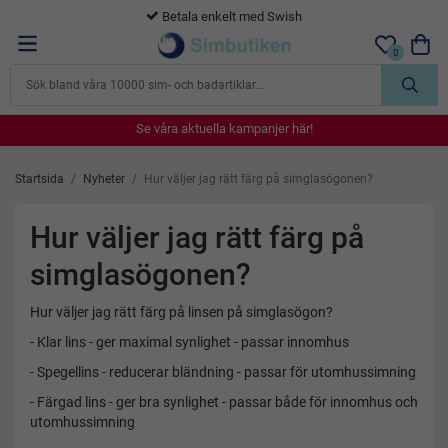
Betala enkelt med Swish
0
Se våra aktuella kampanjer här!
Se våra aktuella kampanjer här!
Se våra aktuella kampanjer här!
Se våra aktuella kampanjer här!
Se våra aktuella kampanjer här!
Startsida
/
Nyheter
/
Hur väljer jag rätt färg på simglasögonen?
Hur väljer jag rätt färg på
simglasögonen?
Hur väljer jag rätt färg på linsen på simglasögon?
- Klar lins - ger maximal synlighet - passar innomhus
- Spegellins - reducerar bländning - passar för utomhussimning
- Färgad lins - ger bra synlighet - passar både för innomhus och
utomhussimning