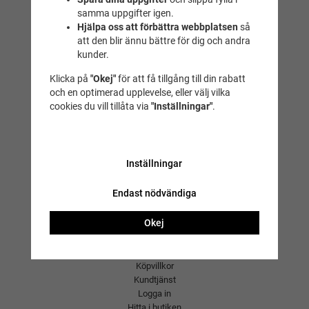
samma uppgifter igen.
Idrottsgatan 2
Hjälpa oss att förbättra webbplatsen
så
(Fyrishovs foajé)
att den blir ännu bättre för dig och andra
Uppsala
kunder.
Öppettider
Klicka på
"Okej"
för att få tillgång till din rabatt
Simbutiken lagerbutik
och en optimerad upplevelse, eller välj vilka
cookies du vill tillåta via
"Inställningar"
.
Skäggesta 201
75592 Uppsala
Öppettider
Inställningar
Endast nödvändiga
Okej
E-handel
Frågor och svar
Köpvillkor
Kundtjänst
Logga in
Hitta i butiken