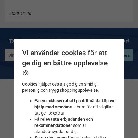
2020-11-20
Ta del av våra bästa erbjudanden & nyheter!
Vi använder cookies för att
Prenumerera
ge dig en bättre upplevelse
De uppgifter du matar in kommer endast användas till våra nyhetsbrev.
🍪
Cookies hjälper oss att ge dig en smidig,
personlig och trygg shoppingupplevelse.
Kontakta oss
Få en exklusiv rabatt på ditt nästa köp vid
Frågor & svar
hjälp med omdöme
– bara för att vi gillar
Maila till oss
att ge lite extra!
Tel. 018-232525
Få relevanta erbjudanden och
rekommendationer
som är
skräddarsydda för dig.
Simbutiken
Spara dina uppgifter
och slippa fylla i